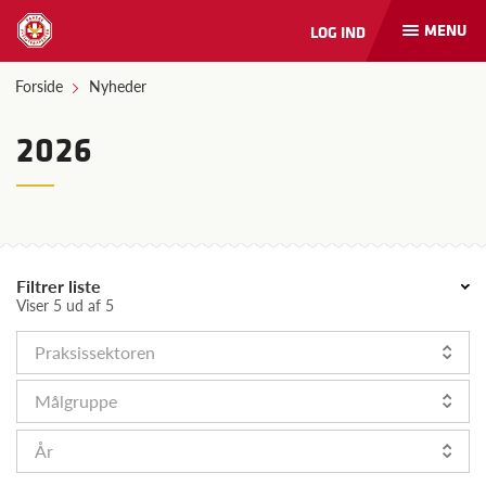
MENU
LOG IND
Åbn
og
luk
Forside
Nyheder
naviga
2026
Filtrer liste
Viser 5 ud af 5