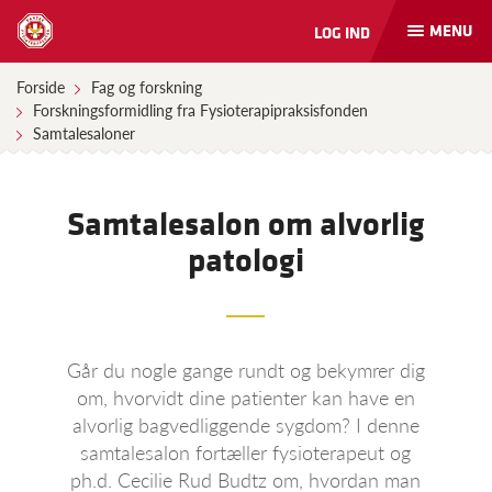
MENU
LOG IND
Åbn
og
luk
Forside
Fag og forskning
naviga
Forskningsformidling fra Fysioterapipraksisfonden
Samtalesaloner
Samtalesalon om alvorlig
patologi
Går du nogle gange rundt og bekymrer dig
om, hvorvidt dine patienter kan have en
alvorlig bagvedliggende sygdom? I denne
samtalesalon fortæller fysioterapeut og
ph.d. Cecilie Rud Budtz om, hvordan man