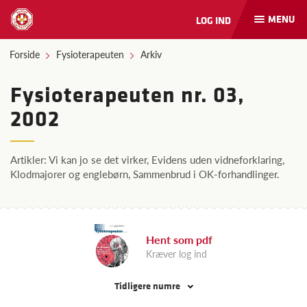
MENU
LOG IND
Åbn
og
luk
Forside
Fysioterapeuten
Arkiv
naviga
Fysioterapeuten nr. 03,
2002
Artikler: Vi kan jo se det virker, Evidens uden vidneforklaring,
Klodmajorer og englebørn, Sammenbrud i OK-forhandlinger.
Hent som pdf
Kræver log ind
Tidligere numre