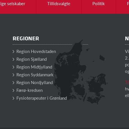
lige selskaber
Tillidsvalgte
Politik
REGIONER
N
Region Hovedstaden
V
2.
Region Sjælland
po
Region Midtjylland
o
Region Syddanmark
Ti
Region Nordjylland
hv
Færø-kredsen
el
Fysioterapeuter i Grønland