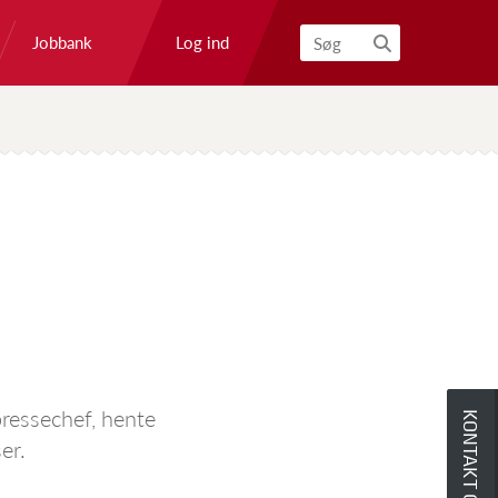
Log ind
Jobbank
Søg
ressechef, hente
KONTAKT OS
er.