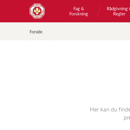
Fag &
Rådgivning 
Forskning
Regler
Forside
Her kan du find
pr