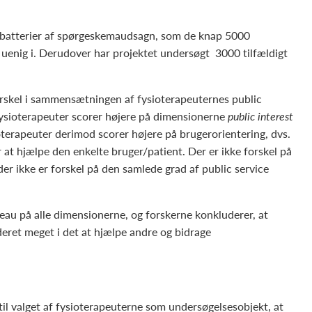
e batterier af spørgeskemaudsagn, som de knap 5000
r uenig i. Derudover har projektet undersøgt 3000 tilfældigt
forskel i sammensætningen af fysioterapeuternes public
 fysioterapeuter scorer højere på dimensionerne
public interest
oterapeuter derimod scorer højere på brugerorientering, dvs.
at hjælpe den enkelte bruger/patient. Der er ikke forskel på
der ikke er forskel på den samlede grad af public service
veau på alle dimensionerne, og forskerne konkluderer, at
deret meget i det at hjælpe andre og bidrage
til valget af fysioterapeuterne som undersøgelsesobjekt, at