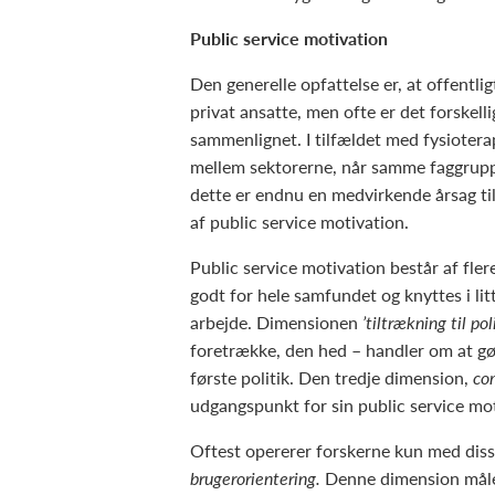
Public service motivation
Den generelle opfattelse er, at offentli
privat ansatte, men ofte er det forskelli
sammenlignet. I tilfældet med fysioter
mellem sektorerne, når samme faggruppe
dette er endnu en medvirkende årsag til
af public service motivation.
Public service motivation består af fle
godt for hele samfundet og knyttes i lit
arbejde. Dimensionen
’tiltrækning til pol
foretrække, den hed – handler om at gø
første politik. Den tredje dimension,
co
udgangspunkt for sin public service mot
Oftest opererer forskerne kun med disse 
brugerorientering.
Denne dimension måler