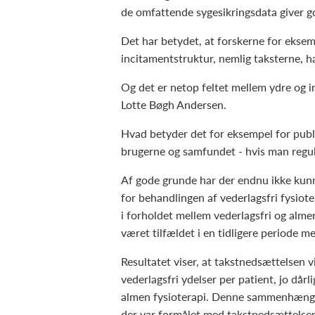
de omfattende sygesikringsdata giver g
Det har betydet, at forskerne for ekse
incitamentstruktur, nemlig taksterne, ha
Og det er netop feltet mellem ydre og in
Lotte Bøgh Andersen.
Hvad betyder det for eksempel for publ
brugerne og samfundet - hvis man regu
Af gode grunde har der endnu ikke kunn
for behandlingen af vederlagsfri fysiote
i forholdet mellem vederlagsfri og alme
været tilfældet i en tidligere periode 
Resultatet viser, at takstnedsættelsen v
vederlagsfri ydelser per patient, jo dårli
almen fysioterapi. Denne sammenhæng er
der var formålet med takstnedsættelse