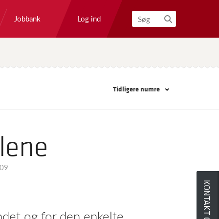
Log ind
Jobbank
Søg
Tidligere numre
lene
009
KONTAKT OS
det og for den enkelte.