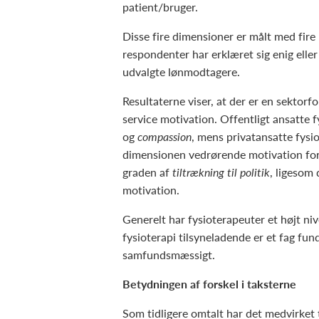
patient/bruger.
Disse fire dimensioner er målt med fir
respondenter har erklæret sig enig elle
udvalgte lønmodtagere.
Resultaterne viser, at der er en sektor
service motivation. Offentligt ansatte
og
compassion
, mens privatansatte fysi
dimensionen vedrørende motivation for 
graden af
tiltrækning til politik
, ligesom 
motivation.
Generelt har fysioterapeuter et højt ni
fysioterapi tilsyneladende er et fag fun
samfundsmæssigt.
Betydningen af forskel i taksterne
Som tidligere omtalt har det medvirket 