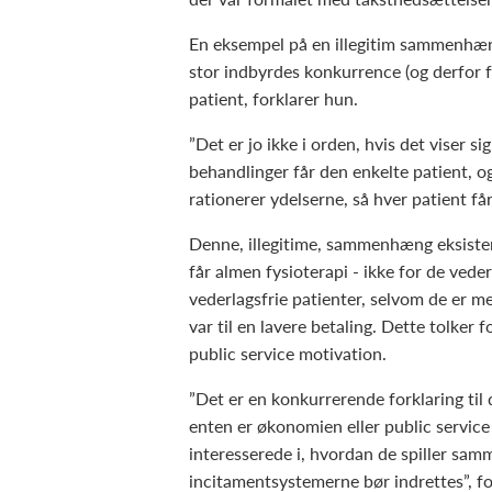
En eksempel på en illegitim sammenhæng
stor indbyrdes konkurrence (og derfor få
patient, forklarer hun.
”Det er jo ikke i orden, hvis det viser sig
behandlinger får den enkelte patient, o
rationerer ydelserne, så hver patient får
Denne, illegitime, sammenhæng eksiste
får almen fysioterapi - ikke for de vede
vederlagsfrie patienter, selvom de er m
var til en lavere betaling. Dette tolker
public service motivation.
”Det er en konkurrerende forklaring til d
enten er økonomien eller public service
interesserede i, hvordan de spiller sam
incitamentsystemerne bør indrettes”, f