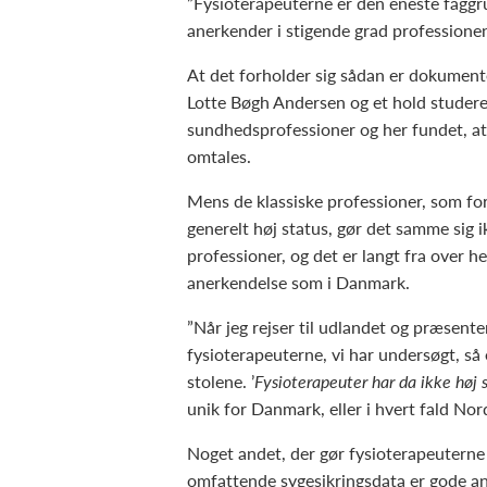
”Fysioterapeuterne er den eneste faggr
anerkender i stigende grad professionen
At det forholder sig sådan er dokumenter
Lotte Bøgh Andersen og et hold studere
sundhedsprofessioner og her fundet, at
omtales.
Mens de klassiske professioner, som fo
generelt høj status, gør det samme sig
professioner, og det er langt fra over h
anerkendelse som i Danmark.
”Når jeg rejser til udlandet og præsente
fysioterapeuterne, vi har undersøgt, så
stolene. ’
Fysioterapeuter har da ikke høj 
unik for Danmark, eller i hvert fald No
Noget andet, der gør fysioterapeuterne 
omfattende sygesikringsdata er gode ana