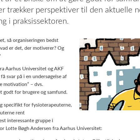
er trækker perspektiver til den aktuelle 
ng i praksissektoren.
t, så organiseringen bedst
vad er det, der motiverer? Og
?
fra Aarhus Universitet og AKF
å svar på i en undersøgelse af
e motivation” – dvs.
t godt for brugere og samfund.
ig specifikt for fysioterapeuterne,
euterne rent
st interessante gruppe i
tor Lotte Bøgh Andersen fra Aarhus Universitet: