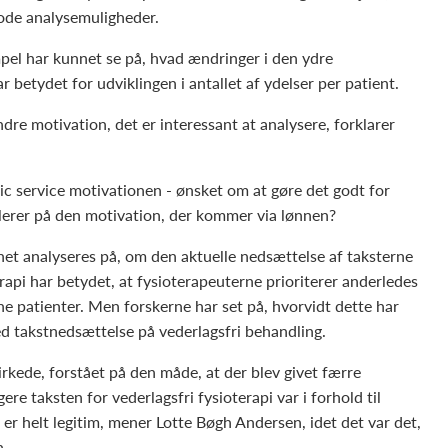
ode analysemuligheder.
mpel har kunnet se på, hvad ændringer i den ydre
r betydet for udviklingen i antallet af ydelser per patient.
dre motivation, det er interessant at analysere, forklarer
ic service motivationen - ønsket om at gøre det godt for
lerer på den motivation, der kommer via lønnen?
et analyseres på, om den aktuelle nedsættelse af taksterne
rapi har betydet, at fysioterapeuterne prioriterer anderledes
ne patienter. Men forskerne har set på, hvorvidt dette har
med takstnedsættelse på vederlagsfri behandling.
irkede, forstået på den måde, at der blev givet færre
gere taksten for vederlagsfri fysioterapi var i forhold til
 helt legitim, mener Lotte Bøgh Andersen, idet det var det,
n.