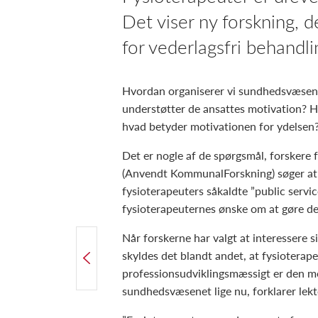
Det viser ny forskning, d
for vederlagsfri behandli
Hvordan organiserer vi sundhedsvæsene
understøtter de ansattes motivation? H
hvad betyder motivationen for ydelsen
Det er nogle af de spørgsmål, forskere 
(Anvendt KommunalForskning) søger at f
fysioterapeuters såkaldte ”public servic
fysioterapeuternes ønske om at gøre de
Når forskerne har valgt at interessere s
FORRIGE ARTIKEL
skyldes det blandt andet, at fysioterap
Stor interesse for Dansk Biomekanisk Selskab
professionsudviklingsmæssigt er den me
sundhedsvæsenet lige nu, forklarer lek