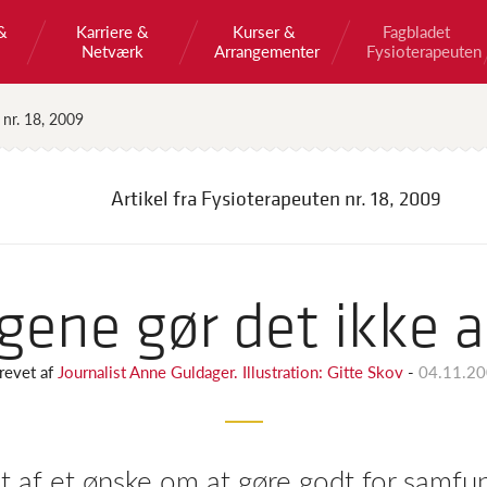
&
Karriere &
Kurser &
Fagbladet
Netværk
Arrangementer
Fysioterapeuten
 nr. 18, 2009
Artikel fra Fysioterapeuten
nr. 18, 2009
gene gør det ikke a
revet af
Journalist Anne Guldager. Illustration: Gitte Skov
-
04.11.2
t af et ønske om at gøre godt for samfun