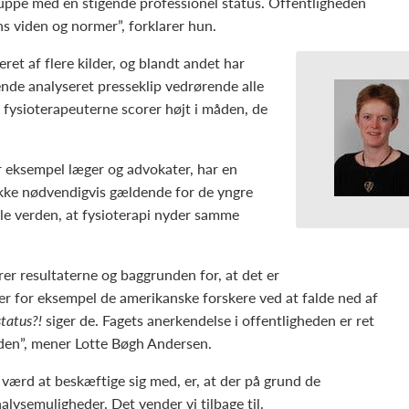
uppe med en stigende professionel status. Offentligheden
s viden og normer”, forklarer hun.
et af flere kilder, og blandt andet har
nde analyseret presseklip vedrørende alle
 fysioterapeuterne scorer højt i måden, de
r eksempel læger og advokater, har en
 ikke nødvendigvis gældende for de yngre
ele verden, at fysioterapi nyder samme
rer resultaterne og baggrunden for, at det er
 er for eksempel de amerikanske forskere ved at falde ned af
status?!
siger de. Fagets anerkendelse i offentligheden er ret
rden”, mener Lotte Bøgh Andersen.
værd at beskæftige sig med, er, at der på grund de
lysemuligheder. Det vender vi tilbage til.