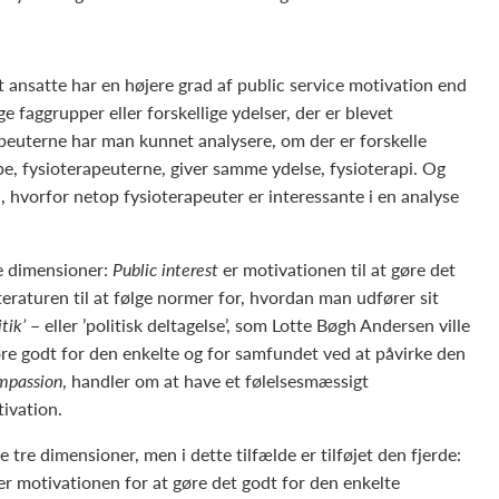
gt ansatte har en højere grad af public service motivation end
ge faggrupper eller forskellige ydelser, der er blevet
apeuterne har man kunnet analysere, om der er forskelle
, fysioterapeuterne, giver samme ydelse, fysioterapi. Og
, hvorfor netop fysioterapeuter er interessante i en analyse
re dimensioner:
Public interest
er motivationen til at gøre det
teraturen til at følge normer for, hvordan man udfører sit
itik’
– eller ’politisk deltagelse’, som Lotte Bøgh Andersen ville
re godt for den enkelte og for samfundet ved at påvirke den
mpassion
, handler om at have et følelsesmæssigt
ivation.
tre dimensioner, men i dette tilfælde er tilføjet den fjerde:
 motivationen for at gøre det godt for den enkelte