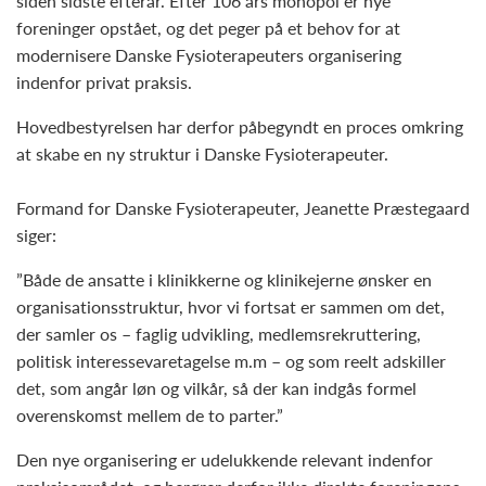
siden sidste efterår. Efter 106 års monopol er nye
foreninger opstået, og det peger på et behov for at
modernisere Danske Fysioterapeuters organisering
indenfor privat praksis.
Hovedbestyrelsen har derfor påbegyndt en proces omkring
at skabe en ny struktur i Danske Fysioterapeuter.
Formand for Danske Fysioterapeuter, Jeanette Præstegaard
siger:
”Både de ansatte i klinikkerne og klinikejerne ønsker en
organisationsstruktur, hvor vi fortsat er sammen om det,
der samler os – faglig udvikling, medlemsrekruttering,
politisk interessevaretagelse m.m – og som reelt adskiller
det, som angår løn og vilkår, så der kan indgås formel
overenskomst mellem de to parter.”
Den nye organisering er udelukkende relevant indenfor