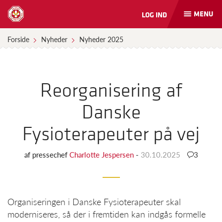
MENU
LOG IND
Åbn
og
luk
Forside
Nyheder
Nyheder 2025
naviga
Reorganisering af
Danske
Fysioterapeuter på vej
af
pressechef
Charlotte Jespersen
-
30.10.2025
3
Organiseringen i Danske Fysioterapeuter skal
moderniseres, så der i fremtiden kan indgås formelle