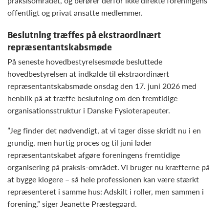
praksisområdet, og berører derfor ikke direkte foreningens
offentligt og privat ansatte medlemmer.
Beslutning træffes på ekstraordinært
repræsentantskabsmøde
På seneste hovedbestyrelsesmøde besluttede
hovedbestyrelsen at indkalde til ekstraordinært
repræsentantskabsmøde onsdag den 17. juni 2026 med
henblik på at træffe beslutning om den fremtidige
organisationsstruktur i Danske Fysioterapeuter.
”Jeg finder det nødvendigt, at vi tager disse skridt nu i en
grundig, men hurtig proces og til juni lader
repræsentantskabet afgøre foreningens fremtidige
organisering på praksis-området. Vi bruger nu kræfterne på
at bygge klogere – så hele professionen kan være stærkt
repræsenteret i samme hus: Adskilt i roller, men sammen i
forening,” siger Jeanette Præstegaard.