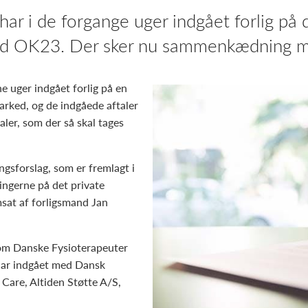
ar i de forgange uger indgået forlig på 
 OK23. Der sker nu sammenkædning med
e uger indgået forlig på en
rked, og de indgåede aftaler
ler, som der så skal tages
ngsforslag, som er fremlagt i
ngerne på det private
sat af forligsmand Jan
 som Danske Fysioterapeuter
ar indgået med Dansk
Care, Altiden Støtte A/S,