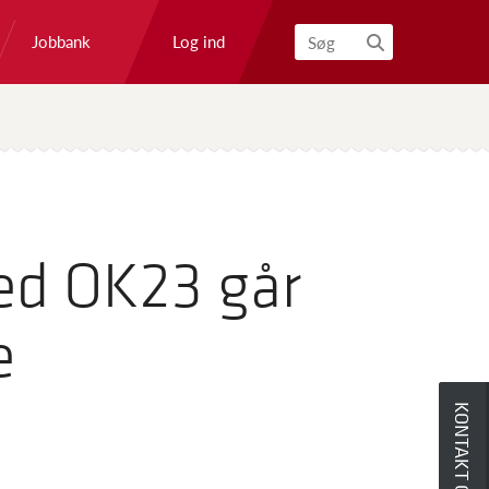
Log ind
Jobbank
Søg
ved OK23 går
e
KONTAKT OS