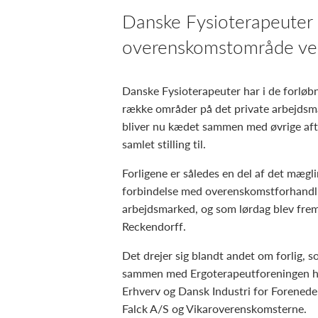
Danske Fysioterapeuter h
overenskomstområde ved
Danske Fysioterapeuter har i de forløbn
række områder på det private arbejdsma
bliver nu kædet sammen med øvrige afta
samlet stilling til.
Forligene er således en del af det mægli
forbindelse med overenskomstforhandli
arbejdsmarked, og som lørdag blev frem
Reckendorff.
Det drejer sig blandt andet om forlig,
sammen med Ergoterapeutforeningen h
Erhverv og Dansk Industri for Forenede 
Falck A/S og Vikaroverenskomsterne.