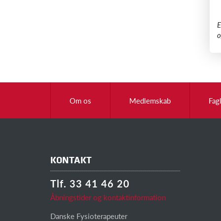
​
o
Om os
Medlemskab
Fag
KONTAKT
Tlf. 33 41 46 20
Åbningstider og kontaktinformation
Danske Fysioterapeuter