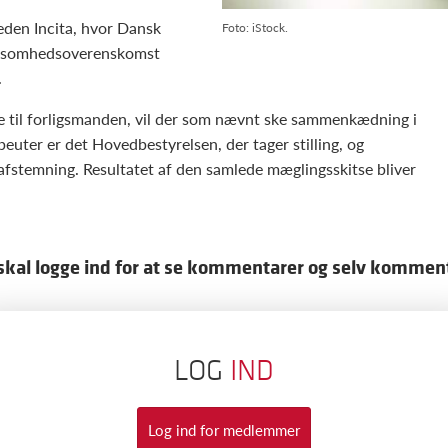
eden Incita, hvor Dansk
Foto: iStock.
virksomhedsoverenskomst
.
ge til forligsmanden, vil der som nævnt ske sammenkædning i
peuter er det Hovedbestyrelsen, der tager stilling, og
urafstemning. Resultatet af den samlede mæglingsskitse bliver
skal logge ind for at se kommentarer og selv kommen
LOG
IND
Log ind for medlemmer