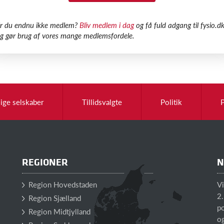
Er du endnu ikke medlem?
Bliv medlem i dag
og få fuld adgang til fysio.dk
g gør brug af vores mange medlemsfordele.
lige selskaber
Tillidsvalgte
Politik
REGIONER
N
Region Hovedstaden
V
2.
Region Sjælland
po
Region Midtjylland
o