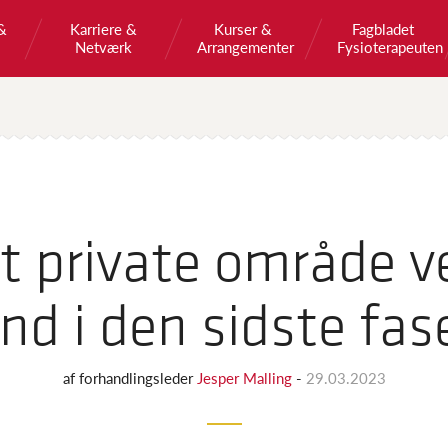
&
Karriere &
Kurser &
Fagbladet
Netværk
Arrangementer
Fysioterapeuten
et private område 
ind i den sidste fas
af
forhandlingsleder
Jesper Malling
-
29.03.2023