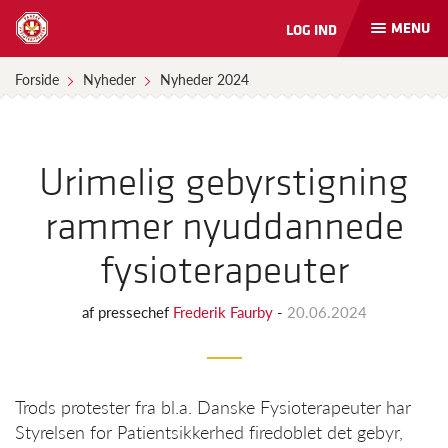
MENU
LOG IND
Åbn
og
luk
Forside
Nyheder
Nyheder 2024
naviga
Urimelig gebyrstigning
rammer nyuddannede
fysioterapeuter
af
pressechef
Frederik Faurby
-
20.06.2024
Trods protester fra bl.a. Danske Fysioterapeuter har
Styrelsen for Patientsikkerhed firedoblet det gebyr,