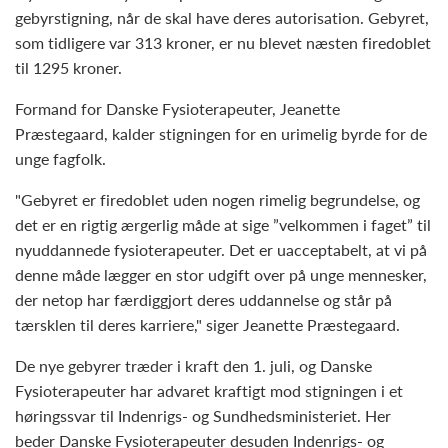
gebyrstigning, når de skal have deres autorisation. Gebyret,
som tidligere var 313 kroner, er nu blevet næsten firedoblet
til 1295 kroner.
Formand for Danske Fysioterapeuter, Jeanette
Præstegaard, kalder stigningen for en urimelig byrde for de
unge fagfolk.
"Gebyret er firedoblet uden nogen rimelig begrundelse, og
det er en rigtig ærgerlig måde at sige ”velkommen i faget” til
nyuddannede fysioterapeuter. Det er uacceptabelt, at vi på
denne måde lægger en stor udgift over på unge mennesker,
der netop har færdiggjort deres uddannelse og står på
tærsklen til deres karriere," siger Jeanette Præstegaard.
De nye gebyrer træder i kraft den 1. juli, og Danske
Fysioterapeuter har advaret kraftigt mod stigningen i et
høringssvar til Indenrigs- og Sundhedsministeriet. Her
beder Danske Fysioterapeuter desuden Indenrigs- og