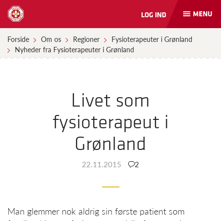
MENU
LOG IND
Åbn
og
luk
Forside
Om os
Regioner
Fysioterapeuter i Grønland
naviga
Nyheder fra Fysioterapeuter i Grønland
Livet som
fysioterapeut i
Grønland
22.11.2015
2
Man glemmer nok aldrig sin første patient som