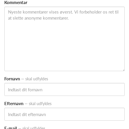
Indsend
Kommentar
kommentar
Fornavn
— skal udfyldes
Efternavn
— skal udfyldes
E-mail
— skal udfyldes