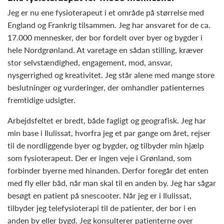
Jeg er nu ene fysioterapeut i et område på størrelse med
England og Frankrig tilsammen. Jeg har ansvaret for de ca.
17.000 mennesker, der bor fordelt over byer og bygder i
hele Nordgrønland. At varetage en sådan stilling, kræver
stor selvstændighed, engagement, mod, ansvar,
nysgerrighed og kreativitet. Jeg står alene med mange store
beslutninger og vurderinger, der omhandler patienternes
fremtidige udsigter.
Arbejdsfeltet er bredt, både fagligt og geografisk. Jeg har
min base i Ilulissat, hvorfra jeg et par gange om året, rejser
til de nordliggende byer og bygder, og tilbyder min hjælp
som fysioterapeut. Der er ingen veje i Grønland, som
forbinder byerne med hinanden. Derfor foregår det enten
med fly eller båd, når man skal til en anden by. Jeg har sågar
besøgt en patient på snescooter. Når jeg er i Ilulissat,
tilbyder jeg telefysioterapi til de patienter, der bor i en
anden by eller bygd. Jeg konsulterer patienterne over