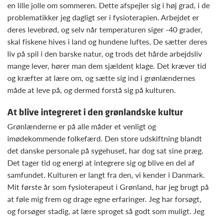
en lille jolle om sommeren. Dette afspejler sig i høj grad, i de
problematikker jeg dagligt ser i fysioterapien. Arbejdet er
deres levebrød, og selv når temperaturen siger -40 grader,
skal fiskene hives i land og hundene luftes. De sætter deres
liv på spil i den barske natur, og trods det hårde arbejdsliv
mange lever, hører man dem sjældent klage. Det kræver tid
og kræfter at lære om, og sætte sig ind i grønlændernes
måde at leve på, og dermed forstå sig på kulturen.
At blive integreret i den grønlandske kultur
Grønlænderne er på alle måder et venligt og
imødekommende folkefærd. Den store udskiftning blandt
det danske personale på sygehuset, har dog sat sine præg.
Det tager tid og energi at integrere sig og blive en del af
samfundet. Kulturen er langt fra den, vi kender i Danmark.
Mit første år som fysioterapeut i Grønland, har jeg brugt på
at føle mig frem og drage egne erfaringer. Jeg har forsøgt,
og forsøger stadig, at lære sproget så godt som muligt. Jeg