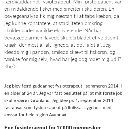
færdiguddannet fysioterapeut. Min første patient var
en midaldrende fisker med smerter i skulderen. En
bevægeanalyse fik mig næsten til at tabe kæben, da
jeg kunne konstatere, at stabiliteten omkring
skulderbladet var ikke eksisterende. Når han
bevægede armen, lavede skulderbladet et voldsomt
knæk, der mest af alt lignede, at det faldt af. Jeg
kløede mig i panden, smilede skævt til fiskeren, og
tænkte for mig selv; hvad har jeg dog rodet mig ud i?
<br/>
Jeg blev færdiguddannet fysioterapeut i sommeren 2014, i
en alder af 24 år. Jeg var fast besluttet på, at mit første job
skulle være i Grønland. Jeg blev pr. 1. september 2014
fastansat som fysioterapeut på Ilulissat sygehus, med
ansvar for hele region Avannaa.
Ene fysioteraeput for 17.000 mennesker