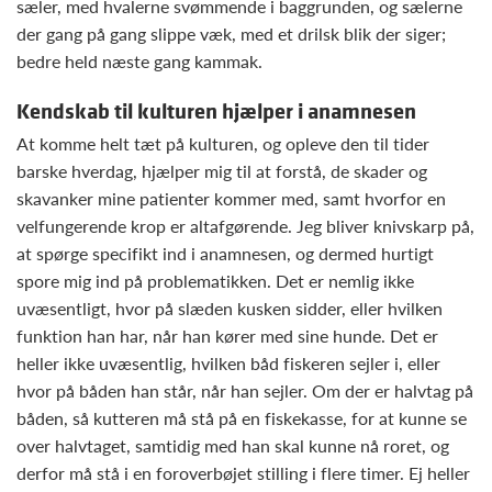
sæler, med hvalerne svømmende i baggrunden, og sælerne
der gang på gang slippe væk, med et drilsk blik der siger;
bedre held næste gang kammak.
Kendskab til kulturen hjælper i anamnesen
At komme helt tæt på kulturen, og opleve den til tider
barske hverdag, hjælper mig til at forstå, de skader og
skavanker mine patienter kommer med, samt hvorfor en
velfungerende krop er altafgørende. Jeg bliver knivskarp på,
at spørge specifikt ind i anamnesen, og dermed hurtigt
spore mig ind på problematikken. Det er nemlig ikke
uvæsentligt, hvor på slæden kusken sidder, eller hvilken
funktion han har, når han kører med sine hunde. Det er
heller ikke uvæsentlig, hvilken båd fiskeren sejler i, eller
hvor på båden han står, når han sejler. Om der er halvtag på
båden, så kutteren må stå på en fiskekasse, for at kunne se
over halvtaget, samtidig med han skal kunne nå roret, og
derfor må stå i en foroverbøjet stilling i flere timer. Ej heller