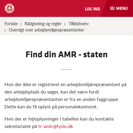
MENU
LOG IND
Åbn
og
luk
Forside
Rådgivning og regler
Tillidshverv
naviga
Oversigt over arbejdsmiljørepræsentanter
Find din AMR - staten
Hvis der ikke er registreret en arbejdsmiljørepræsentant på
den arbejdsplads du søger, kan det være fordi
arbejdsmiljørepræsentanten er fra en anden faggruppe.
Dette kan du få oplyst på personalekontoret.
Hvis der er fejloplysninger i tabellen kan du kontakte
sekretariatet på
tr-amir@fysio.dk