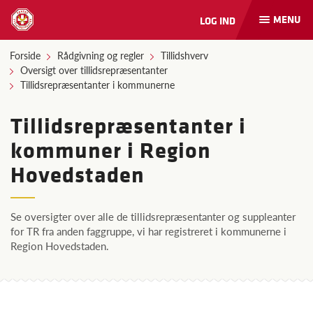
MENU
LOG IND
Åbn
og
luk
Forside
Rådgivning og regler
Tillidshverv
naviga
Oversigt over tillidsrepræsentanter
Tillidsrepræsentanter i kommunerne
Tillidsrepræsentanter i
kommuner i Region
Hovedstaden
Se oversigter over alle de tillidsrepræsentanter og suppleanter
for TR fra anden faggruppe, vi har registreret i kommunerne i
Region Hovedstaden.