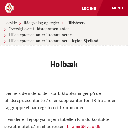
MENU
LOG IND
Åbn
og
luk
Forside
Rådgivning og regler
Tillidshverv
naviga
Oversigt over tillidsrepræsentanter
Tillidsrepræsentanter i kommunerne
Tillidsrepræsentanter i kommuner i Region Sjælland
Holbæk
Denne side indeholder kontaktoplysninger på de
tillidsrepræsentanter/ eller suppleanter for TR fra anden
faggruppe vi har registreret i kommunen.
Hvis der er fejloplysninger i tabellen kan du kontakte
sekretariatet på mail-adressen:
tr-amir@fysio.dk