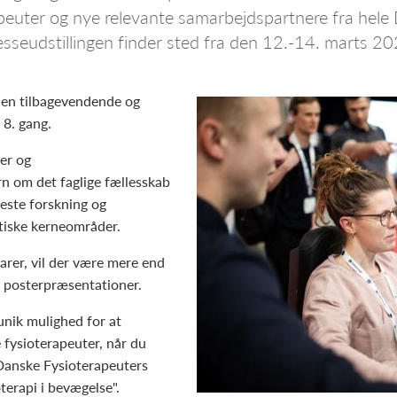
peuter og nye relevante samarbejdspartnere fra hel
sseudstillingen finder sted fra den 12.-14. marts 20
 en tilbagevendende og
 8. gang.
er og
rn om det faglige fællesskab
yeste forskning og
tiske kerneområder.
arer, vil der være mere end
 posterpræsentationer.
unik mulighed for at
fysioterapeuter, når du
 Danske Fysioterapeuters
terapi i bevægelse".