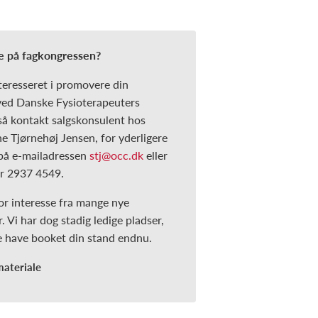
lle på fagkongressen?
teresseret i promovere din
ed Danske Fysioterapeuters
så kontakt salgskonsulent hos
 Tjørnehøj Jensen, for yderligere
på e-mailadressen
stj@occ.dk
eller
 2937 4549.
or interesse fra mange nye
 Vi har dog stadig ledige pladser,
ke have booket din stand endnu.
materiale