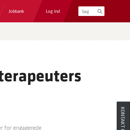
Log ind
Jobbank
Søg
oterapeuters
KONTAKT OS
r for engagerede