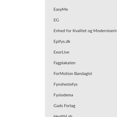
EasyMe
EG
Enhed for Kvalitet og Moderniseri
Epifys.dk
ExorLive
Fagplakaten
ForMotion Bandagist
Fynshestefys
Fysiodema
Gads Forlag
HealthLab