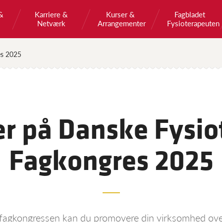
&
Karriere &
Kurser &
Fagbladet
Netværk
Arrangementer
Fysioterapeuten
es 2025
ler på Danske Fysi
Fagkongres 2025
å fagkongressen kan du promovere din virksomhed ove