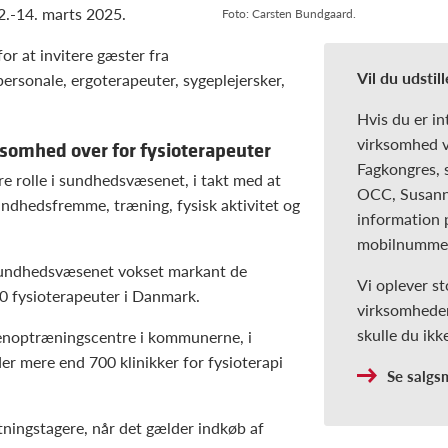
2.-14. marts 2025.
Foto: Carsten Bundgaard.
or at invitere gæster fra
Vil du udsti
rsonale, ergoterapeuter, sygeplejersker,
Hvis du er in
virksomhed v
ksomhed over for fysioterapeuter
Fagkongres, 
ere rolle i sundhedsvæsenet, i takt med at
OCC, Susanne
sundhedsfremme, træning, fysisk aktivitet og
information 
mobilnummer
i sundhedsvæsenet vokset markant de
Vi oplever st
00 fysioterapeuter i Danmark.
virksomheder.
skulle du ik
genoptræningscentre i kommunerne, i
er mere end 700 klinikker for fysioterapi
Se salgs
tningstagere, når det gælder indkøb af