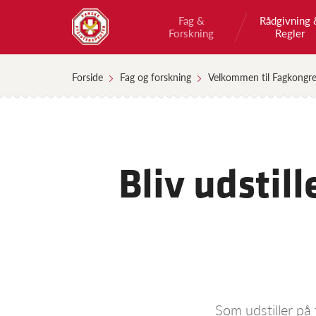
Fag &
Rådgivning 
Forskning
Regler
Forside
Fag og forskning
Velkommen til Fagkongr
Bliv udstil
Som udstiller p