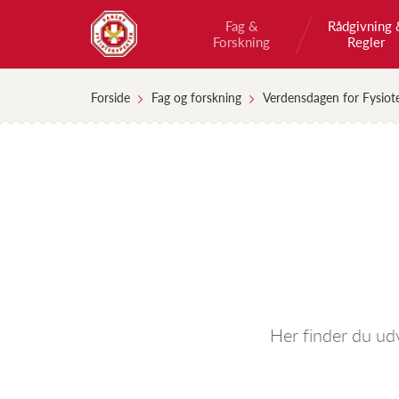
Fag &
Rådgivning 
Forskning
Regler
Forside
Fag og forskning
Verdensdagen for Fysiot
Her finder du ud