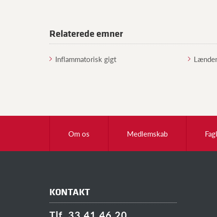
Relaterede emner
Inflammatorisk gigt
Lænder
Om os
Medlemskab
Fag
KONTAKT
Tlf. 33 41 46 20