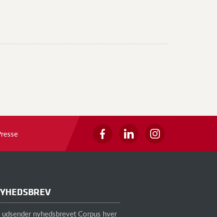
Presse
YHEDSBREV
i udsender nyhedsbrevet Corpus hver