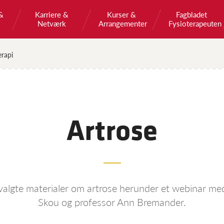
&
Karriere &
Kurser &
Fagbladet
Netværk
Arrangementer
Fysioterapeuten
erapi
Artrose
valgte materialer om artrose herunder et webinar me
Skou og professor Ann Bremander.