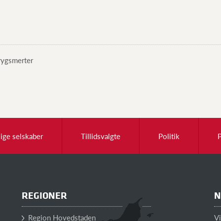
ygsmerter
lige selskaber
Tillidsvalgte
Politik
REGIONER
N
Region Hovedstaden
V