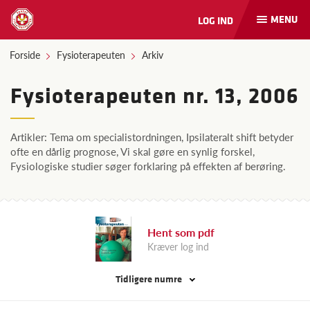
MENU
LOG IND
Åbn
og
luk
Forside
Fysioterapeuten
Arkiv
naviga
Fysioterapeuten nr. 13, 2006
Artikler: Tema om specialistordningen, Ipsilateralt shift betyder
ofte en dårlig prognose, Vi skal gøre en synlig forskel,
Fysiologiske studier søger forklaring på effekten af berøring.
Hent som pdf
Kræver log ind
Tidligere numre