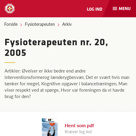
MENU
LOG IND
Åbn
og
luk
Forside
Fysioterapeuten
Arkiv
naviga
Fysioterapeuten nr. 20,
2005
Artikler: Øvelser er ikke bedre end andre
interventionsformerog lænderygbesvær, Det er svært hvis man
tænker for meget, Kognitive opgaver i balancetræningen, Man
viser respekt ved at spørge, Hvor var foreningen da vi havde
brug for den?
Hent som pdf
Kræver log ind