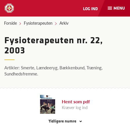
MENU
LOG IND
Åbn
og
luk
Forside
Fysioterapeuten
Arkiv
naviga
Fysioterapeuten nr. 22,
2003
Artikler: Smerte, Lændeeryg, Bækkenbund, Træning,
Sundhedsfremme.
Hent som pdf
Kræver log ind
Tidligere numre