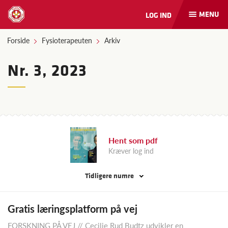
MENU
LOG IND
Åbn
og
luk
Forside
Fysioterapeuten
Arkiv
naviga
Nr. 3, 2023
Hent som pdf
Kræver log ind
Tidligere numre
Gratis læringsplatform på vej
FORSKNING PÅ VEJ // Cecilie Rud Budtz udvikler en