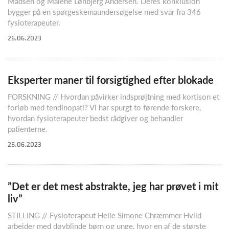
Madsen og Malene Lønbjerg Andersen. Deres konklusion
bygger på en spørgeskemaundersøgelse med svar fra 346
fysioterapeuter.
26.06.2023
Eksperter maner til forsigtighed efter blokade
FORSKNING // Hvordan påvirker indsprøjtning med kortison et
forløb med tendinopati? Vi har spurgt to førende forskere,
hvordan fysioterapeuter bedst rådgiver og behandler
patienterne.
26.06.2023
”Det er det mest abstrakte, jeg har prøvet i mit
liv”
STILLING // Fysioterapeut Helle Simone Chræmmer Hviid
arbejder med døvblinde børn og unge, hvor en af de største