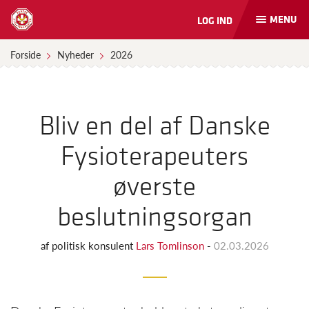
MENU
LOG IND
Åbn
og
luk
Forside
Nyheder
2026
naviga
Bliv en del af Danske
Fysioterapeuters
øverste
beslutningsorgan
af
politisk konsulent
Lars Tomlinson
-
02.03.2026