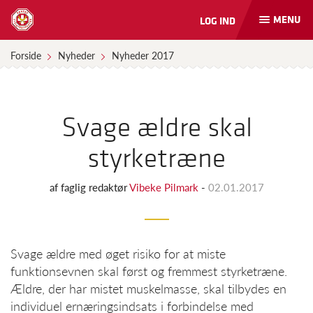
MENU
LOG IND
Åbn
og
luk
Forside
Nyheder
Nyheder 2017
naviga
Svage ældre skal
styrketræne
af
faglig redaktør
Vibeke Pilmark
-
02.01.2017
Svage ældre med øget risiko for at miste
funktionsevnen skal først og fremmest styrketræne.
Ældre, der har mistet muskelmasse, skal tilbydes en
individuel ernæringsindsats i forbindelse med