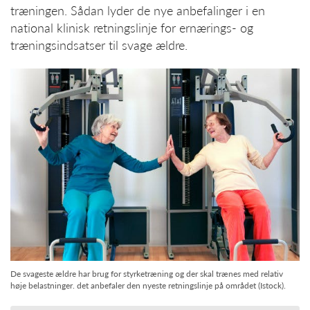
træningen. Sådan lyder de nye anbefalinger i en
national klinisk retningslinje for ernærings- og
træningsindsatser til svage ældre.
De svageste ældre har brug for styrketræning og der skal trænes med relativ
høje belastninger. det anbefaler den nyeste retningslinje på området (Istock).