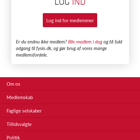
LOG
IND
Log ind for medlemmer
​Er du endnu ikke medlem?
Bliv medlem i dag
og få fuld
adgang til fysio.dk, og gør brug af vores mange
medlemsfordele.
Om os
Medlemskab
Faglige selskaber
Tillidsvalgte
Politik