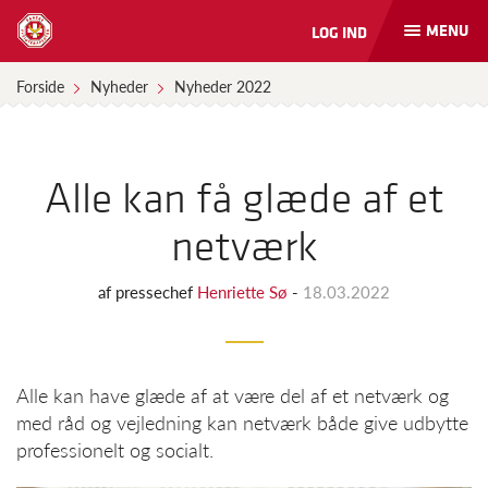
MENU
LOG IND
Åbn
og
luk
Forside
Nyheder
Nyheder 2022
naviga
Alle kan få glæde af et
netværk
af
pressechef
Henriette Sø
-
18.03.2022
Alle kan have glæde af at være del af et netværk og
med råd og vejledning kan netværk både give udbytte
professionelt og socialt.