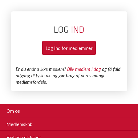
LOG
IND
Log ind for medlemmer
​Er du endnu ikke medlem?
Bliv medlem i dag
og få fuld
adgang til fysio.dk, og gør brug af vores mange
medlemsfordele.
Om os
Medlemskab
Faglige selskaber