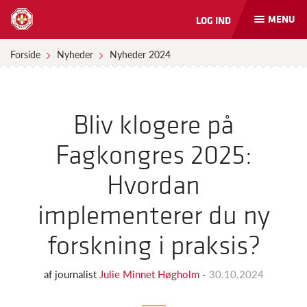
MENU
LOG IND
Åbn
og
luk
Forside
Nyheder
Nyheder 2024
naviga
Bliv klogere på
Fagkongres 2025:
Hvordan
implementerer du ny
forskning i praksis?
af
journalist
Julie Minnet Høgholm
-
30.10.2024