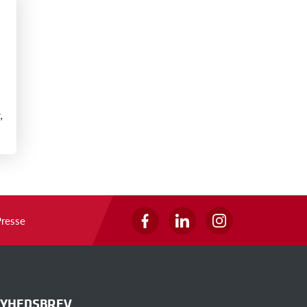
,
Presse
YHEDSBREV