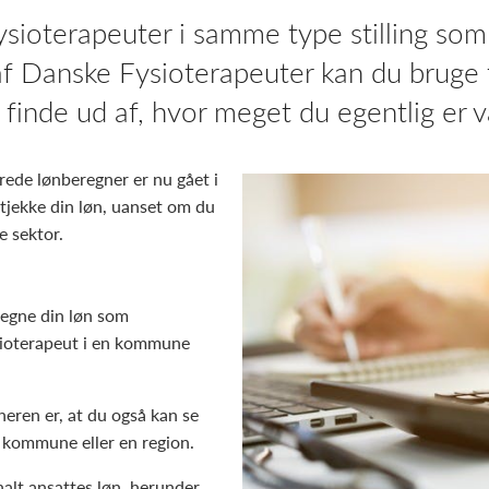
ysioterapeuter i samme type stilling som 
f Danske Fysioterapeuter kan du bruge 
 finde ud af, hvor meget du egentlig er 
ede lønberegner er nu gået i
 tjekke din løn, uanset om du
e sektor.
regne din løn som
ysioterapeut i en kommune
eren er, at du også kan se
n kommune eller en region.
alt ansattes løn, herunder