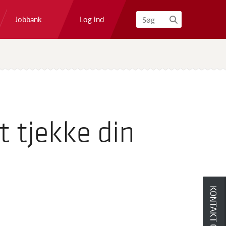
Log ind
Jobbank
Søg
t tjekke din
KONTAKT OS