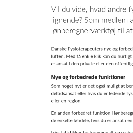
Vil du vide, hvad andre f
lignende? Som medlem a
lønberegnerværktøj til at
Danske Fysioterapeuters nye og forbedr
luften. Med få enkle klik kan du hurtigt
er ansat i den private eller den offentlig
Nye og forbedrede funktioner
Som noget nyt er det også muligt at be
deltidsansat eller hvis du er ledende f
eller en region.
En anden forbedret funktion i lønberegn
de enkelte løndele, hvis du er ansat i e
Lønstatistikker for kommunalt og region