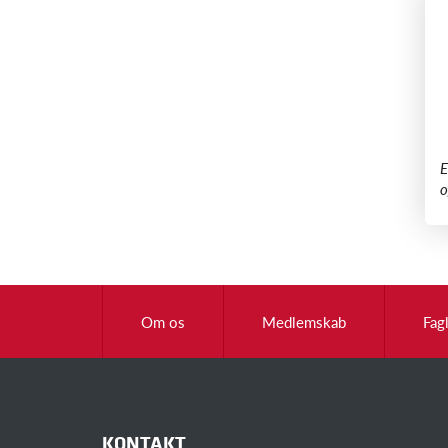
​
o
Om os
Medlemskab
Fag
KONTAKT