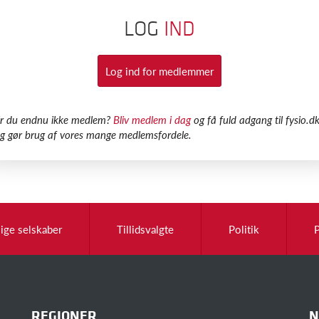
LOG
IND
Log ind for medlemmer
Er du endnu ikke medlem?
Bliv medlem i dag
og få fuld adgang til fysio.dk
g gør brug af vores mange medlemsfordele.
lige selskaber
Tillidsvalgte
Politik
REGIONER
N