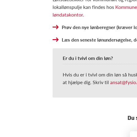
lokallønspulje kan findes hos
Kommuner
løndatakontor.
Prøv den nye lønberegner (kræver l
Læs den seneste lønundersøgelse, de
Er du i tvivl om din løn?
Hvis du er i tvivl om din løn så hus
at hjælpe dig. Skriv til
ansat@fysio
Du 