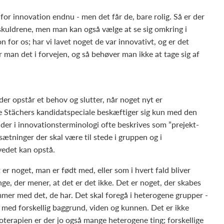
for innovation endnu - men det får de, bare rolig. Så er der
å skuldrene, men man kan også vælge at se sig omkring i
 for os; har vi lavet noget de var innovativt, og er det
ør man det i forvejen, og så behøver man ikke at tage sig af
der opstår et behov og slutter, når noget nyt er
te Stächers kandidatspeciale beskæftiger sig kun med den
t, der i innovationsterminologi ofte beskrives som ”prejekt-
ætninger der skal være til stede i gruppen og i
vedet kan opstå.
 er noget, man er født med, eller som i hvert fald bliver
, der mener, at det er det ikke. Det er noget, der skabes
er med det, de har. Det skal foregå i heterogene grupper -
r med forskellig baggrund, viden og kunnen. Det er ikke
oterapien er der jo også mange heterogene ting; forskellige