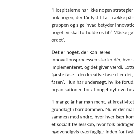
"Hospitalerne har ikke nogen strategier 
nok nogen, der får lyst til at trække p
gruppen og sige ’hvad betyder innovation
noget, vi skal forholde os til?’ Måske g
ordet”.
Det er noget, der kan læres
Innovationsprocessen starter dér, hvor 
implementeret, og det giver værdi. Lot
første fase - den kreative fase eller de
fasen”. Hun har undersøgt, hvilke foruds
organisationen for at noget nyt overho
”I mange år har man ment, at kreativitet
grundlagt i barndommen. Nu er der mange
sammen med andre, hvor hver især komm
et socialt fællesskab, hvor folk bidrage
nødvendigvis tværfagligt; inden for fysi