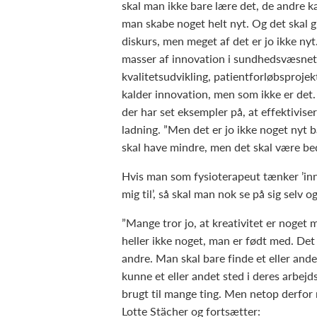
skal man ikke bare lære det, de andre ka
man skabe noget helt nyt. Og det skal 
diskurs, men meget af det er jo ikke nyt.
masser af innovation i sundhedsvæsnet.
kvalitetsudvikling, patientforløbsproje
kalder innovation, men som ikke er det. 
der har set eksempler på, at effektivise
ladning. ”Men det er jo ikke noget nyt 
skal have mindre, men det skal være bed
Hvis man som fysioterapeut tænker ’inn
mig til’, så skal man nok se på sig selv o
”Mange tror jo, at kreativitet er noget
heller ikke noget, man er født med. Det
andre. Man skal bare finde et eller ande
kunne et eller andet sted i deres arbejd
brugt til mange ting. Men netop derfor m
Lotte Stächer og fortsætter: