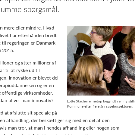
e dumme spørgsmål.
n mere eller mindre. Hvad
livet har efterhånden bredt
et til regeringen er Danmark
i 2015.
lioner og atter millioner af
r til at rykke ud til
gen. Innovation er blevet del
terapiuddannelsen og er en
g offentlige virksomheder.
rdan bliver man innovativ?
Lotte Stächer er netop begyndt i en ny still
Kommune efter flere år i sygehussektoren.
 at afslutte sit speciale på
n afhandling, der beskæftiger sig med en del af den
hvis man tror, at man i hendes afhandling eller nogen som