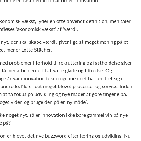
n finde en fast definition af ordet innovation.
konomisk vækst, lyder en ofte anvendt definition, men taler
afløses ’økonomisk vækst’ af ’værdi’.
yt, der skal skabe værdi’, giver lige så meget mening på et
d, mener Lotte Stächer.
d problemer i forhold til rekruttering og fastholdelse giver
 få medarbejderne til at være glade og tilfredse. Og
nge år var innovation teknologi, men det har ændret sig i
rhundrede. Nu er det meget blevet processer og service. Inden
m at få fokus på udvikling og nye måder at gøre tingene på.
noget viden og bruge den på en ny måde”.
ikke noget nyt, så er innovation ikke bare gammel vin på nye
e på?
on er blevet det nye buzzword efter læring og udvikling. Nu