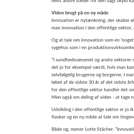
helst andre steder for den sags skyld ka
Viden brugt på en ny måde
Innovation er nytænkning, der skaber ø
man innovation i den offentlige sektor, 
Og at tale om innovation som en ’noget n
sygehus som i en produktionsvirksomhe
”I sundhedsvæsenet og andre sektorer me
det jo for eksempel værdi, hvis man kan
selvfølgelig brugerne og borgerne. I ma
løbet af de sidste 30 år af det sidste å
for den offentlige sektor handler det o
Men også om deling af viden - at tage 
Udvikling i den offentlige sektor er jo 
flasker og en ny måde at tale om tingen
Både og, mener Lotte Stächer. ”Innovati