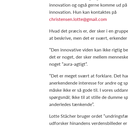
innovation og også gerne komme ud på 
innovation. Hun kan kontaktes på
christensen.lotte@gmail.com
Hvad det præcis er, der sker i en gruppe,
at beskrive, men det er svært, erkender
”Den innovative viden kan ikke rigtig bes
det er noget, der sker mellem mennesker”
noget ”aura-agtigt”.
”Det er meget svært at forklare. Det ha
anerkendende interesse for andre og spør
måske ikke er så gode til. I vores uddann
spørgsmål; Ikke til at stille de dumme 
anderledes tænkende”.
Lotte Stächer bruger ordet ”undringsfæl
udforsker hinandens verdensbilleder er