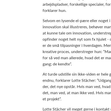
arbejdspladser, forskellige specialer, for
forklarer hun.
Selvom en lysende el-pære eller noget i
innovation skal illustreres, behøver man
at kunne tale om innovation, understreg
opfinder noget helt nyt som fx hjulet -
er de små tilpasninger i hverdagen. Men 
kreative proces, understreger hun: ”Man 
for så ved man allerede, hvad det er ma
gang; de kendte”.
At turde udstille sin ikke-viden er hele
endnu, forklarer Lotte Stächer: ”Udgangsp
der, det nye opstår. Hvis man ved, hvad 
det, man ved, at man ikke ved. Hvis man 
et projekt”.
Lotte Stächer vil meget gerne i kontakt 