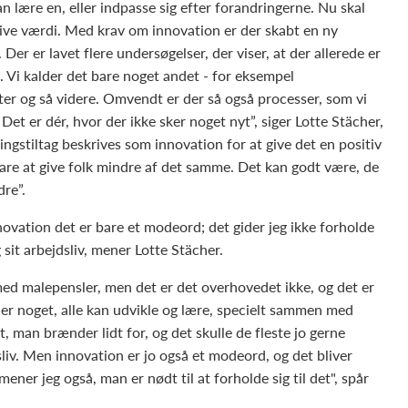
n lære en, eller indpasse sig efter forandringerne. Nu skal
give værdi. Med krav om innovation er der skabt en ny
 Der er lavet flere undersøgelser, der viser, at der allerede er
 Vi kalder det bare noget andet - for eksempel
kter og så videre. Omvendt er der så også processer, som vi
Det er dér, hvor der ikke sker noget nyt”, siger Lotte Stächer,
ringstiltag beskrives som innovation for at give det en positiv
bare at give folk mindre af det samme. Det kan godt være, de
re”.
ovation det er bare et modeord; det gider jeg ikke forholde
g sit arbejdsliv, mener Lotte Stächer.
 med malepensler, men det er det overhovedet ikke, og det er
 er noget, alle kan udvikle og lære, specielt sammen med
t, man brænder lidt for, og det skulle de fleste jo gerne
sliv. Men innovation er jo også et modeord, og det bliver
ener jeg også, man er nødt til at forholde sig til det", spår