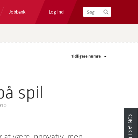
Log ind
Jobbank
Søg
Tidligere numre
å spil
010
KONTAKT OS
or at være innovativ, men