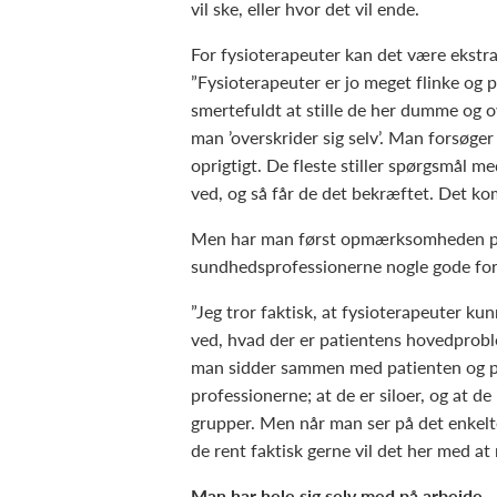
vil ske, eller hvor det vil ende.
For fysioterapeuter kan det være ekstra
”Fysioterapeuter er jo meget flinke og p
smertefuldt at stille de her dumme og o
man ’overskrider sig selv’. Man forsøger
oprigtigt. De fleste stiller spørgsmål m
ved, og så får de det bekræftet. Det ko
Men har man først opmærksomheden på, h
sundhedsprofessionerne nogle gode for
”Jeg tror faktisk, at fysioterapeuter kun
ved, hvad der er patientens hovedprobl
man sidder sammen med patienten og p
professionerne; at de er siloer, og at 
grupper. Men når man ser på det enkelte 
de rent faktisk gerne vil det her med a
Man har hele sig selv med på arbejde