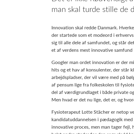
man skal turde stille d
Innovation skal redde Danmark. Hverke
der startede som et modeord i erhvervs
sig til alle dele af samfundet, og står d
et af verdens mest innovative samfund 
Googler man ordet innovation er der mil
hits og et hav af konsulenter, der står kla
arbejdspladser, der vil være med på bøl
af pensum lige fra folkeskolen til fysio
del af værdigrundlaget i både private o
Men hvad er det nu lige, det er, og hvo
Fysioterapeut Lotte Stächer er netop ved
kandidatuddannelsen i pædagogik med e
innovative proces, men man tager fejl, 