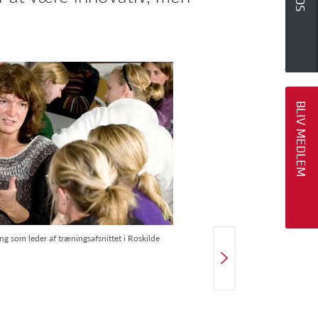
BLIV MEDLEM
ing som leder af træningsafsnittet i Roskilde
NÆSTE ARTIKEL
Velfærdens innovatører og heltens rejse