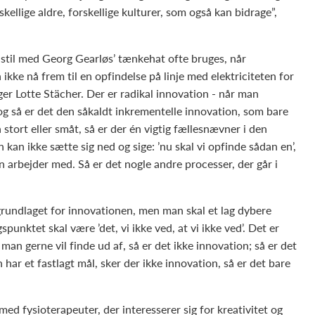
skellige aldre, forskellige kulturer, som også kan bidrage”,
 stil med Georg Gearløs’ tænkehat ofte bruges, når
 ikke nå frem til en opfindelse på linje med elektriciteten for
er Lotte Stächer. Der er radikal innovation - når man
 og så er det den såkaldt inkrementelle innovation, som bare
stort eller småt, så er der én vigtig fællesnævner i den
kan ikke sætte sig ned og sige: ’nu skal vi opfinde sådan en’,
n arbejder med. Så er det nogle andre processer, der går i
 grundlaget for innovationen, men man skal et lag dybere
unktet skal være ’det, vi ikke ved, at vi ikke ved’. Det er
man gerne vil finde ud af, så er det ikke innovation; så er det
har et fastlagt mål, sker der ikke innovation, så er det bare
med fysioterapeuter, der interesserer sig for kreativitet og