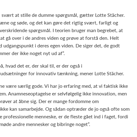
 svært at stille de dumme spørgsmål, gætter Lotte Stächer.
æne og søde, og det kan gøre det rigtig svært, farligt og
verskridende spørgsmål. I teorien bruger man begrebet, at
 at gå over i de andres viden og prøve at forstå den. Helt
ed udgangspunkt i deres egen viden. De siger det, de godt
mmer der ikke noget nyt ud af”.
vad det er, der skal til, er der også i
udsætninger for innovativ tænkning, mener Lotte Stächer.
ne være særlig gode. Vi har jo erfaring med, at vi faktisk ikke
em. Anamneseoptagelse er selvfølgelig ikke innovation, men
røver at åbne sig. Der er mange fordomme om
de ikke kan samarbejde. Og sådan optræder de jo også ofte som
professionelle menneske, er de fleste gået ind i faget, fordi
t møde andre mennesker og bibringe noget”.