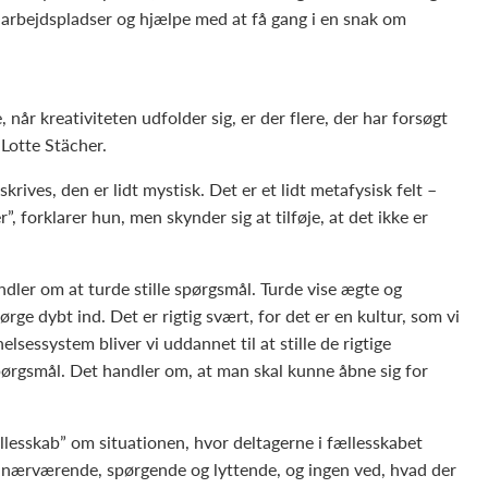
arbejdspladser og hjælpe med at få gang i en snak om
 når kreativiteten udfolder sig, er der flere, der har forsøgt
 Lotte Stächer.
krives, den er lidt mystisk. Det er et lidt metafysisk felt –
, forklarer hun, men skynder sig at tilføje, at det ikke er
ndler om at turde stille spørgsmål. Turde vise ægte og
ge dybt ind. Det er rigtig svært, for det er en kultur, som vi
elsessystem bliver vi uddannet til at stille de rigtige
spørgsmål. Det handler om, at man skal kunne åbne sig for
lesskab” om situationen, hvor deltagerne i fællesskabet
 nærværende, spørgende og lyttende, og ingen ved, hvad der