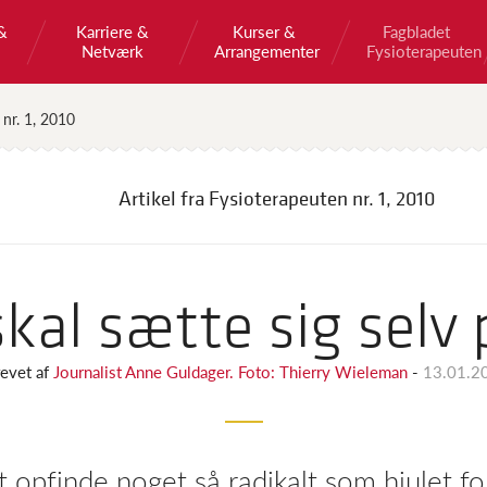
&
Karriere &
Kurser &
Fagbladet
Netværk
Arrangementer
Fysioterapeuten
 nr. 1, 2010
Artikel fra Fysioterapeuten
nr. 1, 2010
kal sætte sig selv p
evet af
Journalist Anne Guldager. Foto: Thierry Wieleman
-
13.01.2
t opfinde noget så radikalt som hjulet f