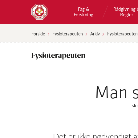
Fag &
Rådgivning 
Forskning
Regler
Forside
Fysioterapeuten
Arkiv
Fysioterapeuten
Man s
skr
Det er ikke nødvendigt a