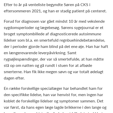
Efter to år på venteliste begyndte Søren på CKS i
eftersommeren 2021, og han er stadig patient på centeret.
Forud for diagnosen var gået mindst 10 år med vekslende
sygdomsperioder og lægebesøg. Sørens sygejournal er et
broget symptombillede af diagnosticerede autoimmune
lidelser som bl.a. en smertefuld regnbuehindebetændelse,
der i perioder gjorde ham blind på det ene øje. Han har haft
en længerevarende leverpåvirkning. Samt
rygsøjlespændinger, der var så smertefulde, at han måtte
stå op om natten og gå rundt i stuen for at afbøde
smerterne. Han fik ikke megen søvn og var totalt ødelagt
dagen efter.
En række forskellige speciallæger har behandlet ham for
den specifikke lidelse, han var henvist for, men ingen har
koblet de forskellige lidelser og symptomer sammen. Det
var først, da hans egen læge lagde brikkerne i den lange og