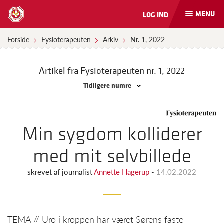
MENU
LOG IND
Åbn
og
luk
Forside
Fysioterapeuten
Arkiv
Nr. 1, 2022
naviga
Artikel fra Fysioterapeuten
nr. 1, 2022
Tidligere numre
Min sygdom kolliderer
med mit selvbillede
skrevet af
journalist
Annette Hagerup
-
14.02.2022
TEMA // Uro i kroppen har været Sørens faste