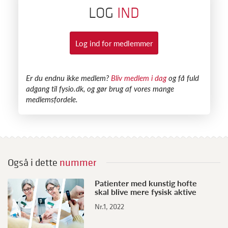
LOG
IND
Log ind for medlemmer
​Er du endnu ikke medlem?
Bliv medlem i dag
og få fuld
adgang til fysio.dk, og gør brug af vores mange
medlemsfordele.
Også i dette
nummer
M
Patienter med kunstig hofte
skal blive mere fysisk aktive
f
Nr.1, 2022
Nr