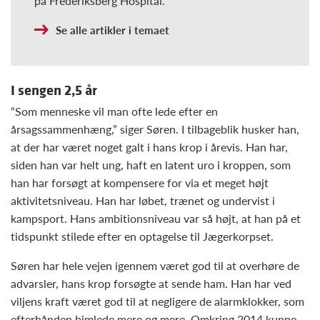
på Frederiksberg Hospital.
Se alle artikler i temaet
I sengen 2,5 år
“Som menneske vil man ofte lede efter en
årsagssammenhæng,” siger Søren. I tilbageblik husker han,
at der har været noget galt i hans krop i årevis. Han har,
siden han var helt ung, haft en latent uro i kroppen, som
han har forsøgt at kompensere for via et meget højt
aktivitetsniveau. Han har løbet, trænet og undervist i
kampsport. Hans ambitionsniveau var så højt, at han på et
tidspunkt stilede efter en optagelse til Jægerkorpset.
Søren har hele vejen igennem været god til at overhøre de
advarsler, hans krop forsøgte at sende ham. Han har ved
viljens kraft været god til at negligere de alarmklokker, som
efterhånden bimlede mere og mere. Omkring 2014 kunne