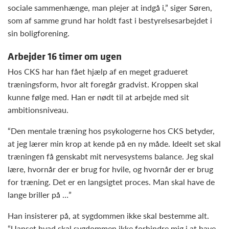
sociale sammenhænge, man plejer at indgå i,” siger Søren,
som af samme grund har holdt fast i bestyrelsesarbejdet i
sin boligforening.
Arbejder 16 timer om ugen
Hos CKS har han fået hjælp af en meget gradueret
træningsform, hvor alt foregår gradvist. Kroppen skal
kunne følge med. Han er nødt til at arbejde med sit
ambitionsniveau.
“Den mentale træning hos psykologerne hos CKS betyder,
at jeg lærer min krop at kende på en ny måde. Ideelt set skal
træningen få genskabt mit nervesystems balance. Jeg skal
lære, hvornår der er brug for hvile, og hvornår der er brug
for træning. Det er en langsigtet proces. Man skal have de
lange briller på …”
Han insisterer på, at sygdommen ikke skal bestemme alt.
“Uanset hvad skal sygdommen ikke forhindre mig i at have