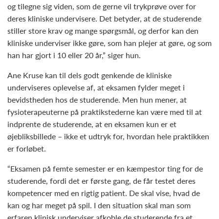
og tilegne sig viden, som de gerne vil trykprøve over for
deres kliniske undervisere. Det betyder, at de studerende
stiller store krav og mange spørgsmål, og derfor kan den
kliniske underviser ikke gøre, som han plejer at gøre, og som
han har gjort i 10 eller 20 år,” siger hun.
Ane Kruse kan til dels godt genkende de kliniske
underviseres oplevelse af, at eksamen fylder meget i
bevidstheden hos de studerende. Men hun mener, at
fysioterapeuterne på praktikstederne kan være med til at
indprente de studerende, at en eksamen kun er et
øjebliksbillede – ikke et udtryk for, hvordan hele praktikken
er forløbet.
“Eksamen på femte semester er en kæmpestor ting for de
studerende, fordi det er første gang, de får testet deres
kompetencer med en rigtig patient. De skal vise, hvad de
kan og har meget på spil. I den situation skal man som
erfaren klinisk underviser afkoble de studerende fra et