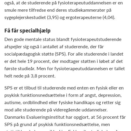
også, at de studerende på fysioterapeutuddannelsen er en
smule mere tilfredse end deres studiekammerater på
sygeplejerskestudiet (3,95) og ergoterapeuterne (4,04).
Få får specialhjælp
Den gode mentale status blandt fysioterapeutstuderende
afspejler sig også i antallet af studerende, der får
socialpædagogisk støtte (SPS). For alle studerende i landet
er det hele 19 procent, der modtager støtten i løbet af det
første studieår. Men for fysioterapeutuddannelsen er tallet
helt nede på 3,8 procent.
SPS er et tilbud til studerende med enten en fysisk eller en
psykisk funktionsnedsættelse i form af angst, depression,
autisme, ordblindhed eller fysiske handikaps og retter sig
mod alle studerende på videregående uddannelser.
Danmarks Evalueringsinstitut har opgjort, at 56 procent får
SPS på grund af psykisk funktionsnedsættelse, men