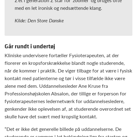
Z’et i generation Z står for ‘zoomer’ og bruges ofte
med en let ironisk og nedsættende klang.
Kilde: Den Store Danske
Går rundt i undertøj
Kliniske undervisere fortæller Fysioterapeuten, at der
florerer en kropsforskrækkelse blandt nogle studerende,
når de kommer i praktik. De viger tilbage for at være i fysisk
kontakt med patienterne og tør i visse tilfælde ikke være
alene med dem. Uddannelsesleder Ane Kruse fra
Professionshøjskolen Absalon, der tillige er forperson for
fysioterapeuternes ledernetværk for uddannelsesledere,
genkender ikke oplevelsen af, at studerende overordnet set
skulle have det svært med kropslig kontakt.
“Det er ikke det generelle billede på uddannelserne. De
studerende er sammen i let beklædning lige fra starten og