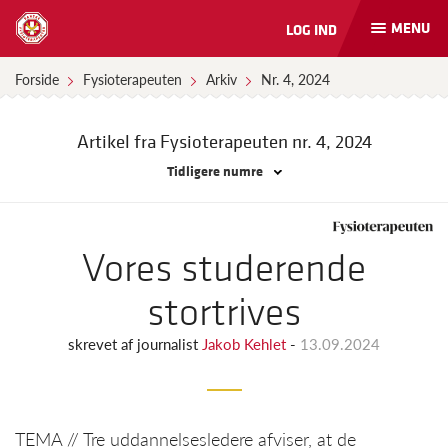
MENU
LOG IND
Åbn
og
luk
Forside
Fysioterapeuten
Arkiv
Nr. 4, 2024
naviga
Artikel fra Fysioterapeuten
nr. 4, 2024
Tidligere numre
Vores studerende
stortrives
skrevet af
journalist
Jakob Kehlet
-
13.09.2024
TEMA // Tre uddannelsesledere afviser, at de