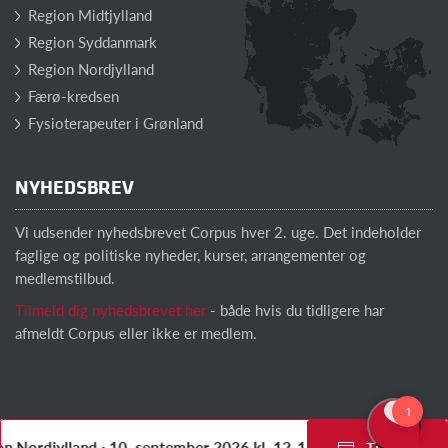
Region Midtjylland
Region Syddanmark
Region Nordjylland
Færø-kredsen
Fysioterapeuter i Grønland
NYHEDSBREV
Vi udsender nyhedsbrevet Corpus hver 2. uge. Det indeholder
faglige og politiske nyheder, kurser, arrangementer og
medlemstilbud.
Tilmeld dig nyhedsbrevet her
- både hvis du tidligere har
afmeldt Corpus eller ikke er medlem.
 Nordjylland · 10. september 2026 kl. 12-15
Tilmeld