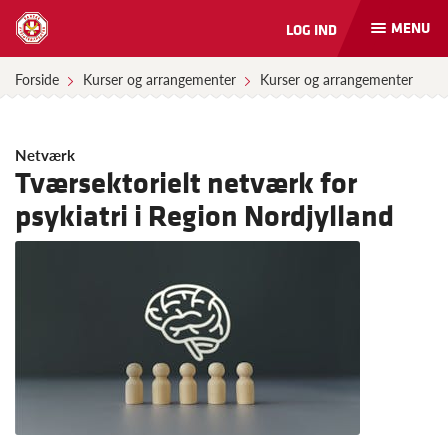
MENU
LOG IND
Åbn
og
luk
Forside
Kurser og arrangementer
Kurser og arrangementer
naviga
Netværk
Tværsektorielt netværk for
psykiatri i Region Nordjylland