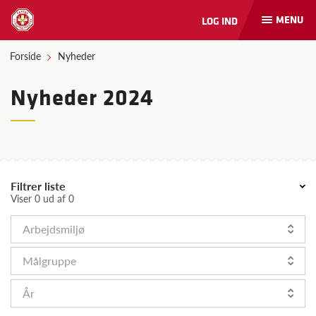
MENU
LOG IND
Åbn
og
luk
Forside
Nyheder
naviga
Nyheder 2024
Filtrer liste
Viser 0 ud af 0