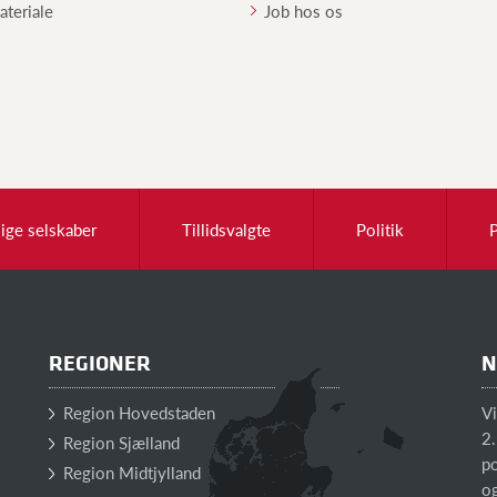
teriale
Job hos os
lige selskaber
Tillidsvalgte
Politik
REGIONER
N
Region Hovedstaden
V
2.
Region Sjælland
po
Region Midtjylland
o