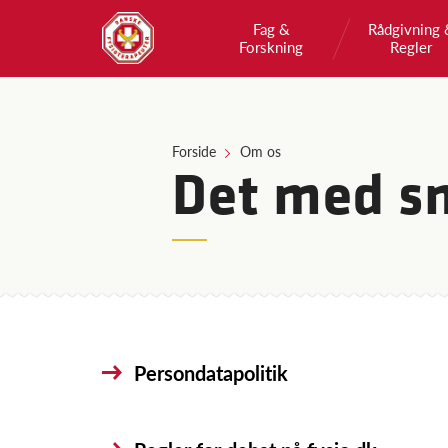
Fag &
Rådgivning 
Forskning
Regler
Forside
Om os
Det med s
Persondatapolitik