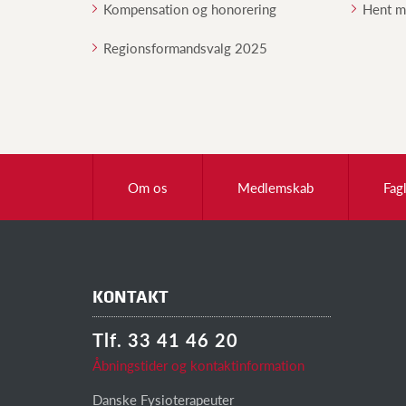
Kompensation og honorering
Hent ma
Regionsformandsvalg 2025
Om os
Medlemskab
Fag
KONTAKT
Tlf. 33 41 46 20
Åbningstider og kontaktinformation
Danske Fysioterapeuter