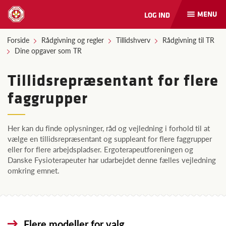
MENU
LOG IND
Åbn
og
luk
Forside
Rådgivning og regler
Tillidshverv
Rådgivning til TR
naviga
Dine opgaver som TR
Tillidsrepræsentant for flere
faggrupper
Her kan du finde oplysninger, råd og vejledning i forhold til at
vælge en tillidsrepræsentant og suppleant for flere faggrupper
eller for flere arbejdspladser. Ergoterapeutforeningen og
Danske Fysioterapeuter har udarbejdet denne fælles vejledning
omkring emnet.
Flere modeller for valg