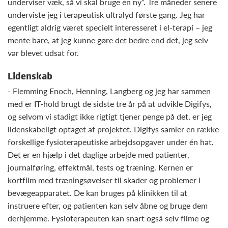
underviser væk, så vi skal bruge en ny”. Tre måneder senere
underviste jeg i terapeutisk ultralyd første gang. Jeg har
egentligt aldrig været specielt interesseret i el-terapi – jeg
mente bare, at jeg kunne gøre det bedre end det, jeg selv
var blevet udsat for.
Lidenskab
- Flemming Enoch, Henning, Langberg og jeg har sammen
med er IT-hold brugt de sidste tre år på at udvikle Digifys,
og selvom vi stadigt ikke rigtigt tjener penge på det, er jeg
lidenskabeligt optaget af projektet. Digifys samler en række
forskellige fysioterapeutiske arbejdsopgaver under én hat.
Det er en hjælp i det daglige arbejde med patienter,
journalføring, effektmål, tests og træning. Kernen er
kortfilm med træningsøvelser til skader og problemer i
bevægeapparatet. De kan bruges på klinikken til at
instruere efter, og patienten kan selv åbne og bruge dem
derhjemme. Fysioterapeuten kan snart også selv filme og