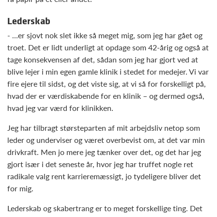
Lederskab
- …er sjovt nok slet ikke så meget mig, som jeg har gået og
troet. Det er lidt underligt at opdage som 42-årig og også at
tage konsekvensen af det, sådan som jeg har gjort ved at
blive lejer i min egen gamle klinik i stedet for medejer. Vi var
fire ejere til sidst, og det viste sig, at vi så for forskelligt på,
hvad der er værdiskabende for en klinik – og dermed også,
hvad jeg var værd for klinikken.
Jeg har tilbragt størsteparten af mit arbejdsliv netop som
leder og underviser og været overbevist om, at det var min
drivkraft. Men jo mere jeg tænker over det, og det har jeg
gjort især i det seneste år, hvor jeg har truffet nogle ret
radikale valg rent karrieremæssigt, jo tydeligere bliver det
for mig.
Lederskab og skabertrang er to meget forskellige ting. Det