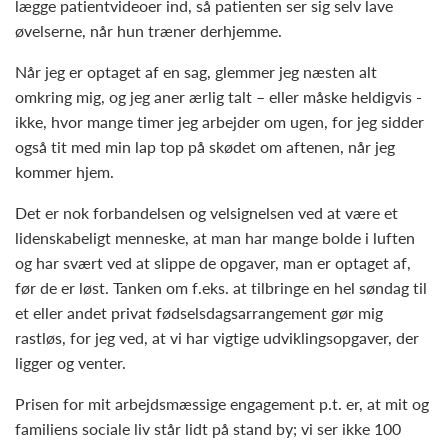
lægge patientvideoer ind, så patienten ser sig selv lave
øvelserne, når hun træner derhjemme.
Når jeg er optaget af en sag, glemmer jeg næsten alt
omkring mig, og jeg aner ærlig talt – eller måske heldigvis -
ikke, hvor mange timer jeg arbejder om ugen, for jeg sidder
også tit med min lap top på skødet om aftenen, når jeg
kommer hjem.
Det er nok forbandelsen og velsignelsen ved at være et
lidenskabeligt menneske, at man har mange bolde i luften
og har svært ved at slippe de opgaver, man er optaget af,
før de er løst. Tanken om f.eks. at tilbringe en hel søndag til
et eller andet privat fødselsdagsarrangement gør mig
rastløs, for jeg ved, at vi har vigtige udviklingsopgaver, der
ligger og venter.
Prisen for mit arbejdsmæssige engagement p.t. er, at mit og
familiens sociale liv står lidt på stand by; vi ser ikke 100