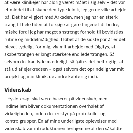
at være klinikejer har aldrig været målet i sig selv – det var
et middel til at skabe den type klinik, jeg gerne ville arbejde
på. Det har vi gjort med Arkaden, men jeg har en stærk
trang til hele tiden at forsøge at gøre tingene lidt bedre,
måske fordi jeg har meget anstrengt forhold til bevidstløs
rutine og middelmådighed. I løbet af de sidste par år er det
blevet tydeligt for mig, via mit arbejde med Digifys, at
skabertrangen er langt stærkere end ledertrangen. Så
selvom det kan lyde mærkeligt, så føltes det helt rigtigt at
stå ud af ejerkredsen – også selvom det oprindelig var mit
projekt og min klinik, de andre købte sig ind i.
Videnskab
- Fysioterapi skal være baseret på videnskab, men
indimellem bliver dokumentationen overhalet af
virkeligheden, inden der er styr på protokoller og
kontrolgrupper. En af mine underligste oplevelser med
videnskab var introduktionen herhjemme af den såkaldte