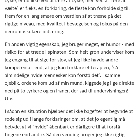
cykle, er du ikke ved at lære at cykle, men ved at lære at
vælte” er f.eks. en forklaring, de fleste kan forholde sig til,
frem for en lang smøre om værdien af at træne på det
rigtige niveau, med kvalitet i bevægelsen og fokus på den
neuromuskulære indlæring.
En anden vigtig egenskab, jeg bruger meget, er humor - med
risiko for at træde i spinaten. Som helt grøn underviser kom
jeg engang til at sige for sjov, at jeg ikke havde andre
kompetencer end, at jeg kan forklare el-terapien, ”så
almindelige hvide mennesker kan forstå det”. I samme
øjeblik, ordene kom ud af min mund, kiggede jeg lige direkte
ned på to tyrkere og en iraner, der sad til undervisningen!
Ups.
I sådan en situation hjælper det ikke bagefter at begynde at
rode sig ud i lange forklaringer om, at det jo egentlig må
betyde, at vi ”hvide” åbenbart er dårligere til at forstå
tingene end andre. Så den vending bruger jeg ikke rigtig