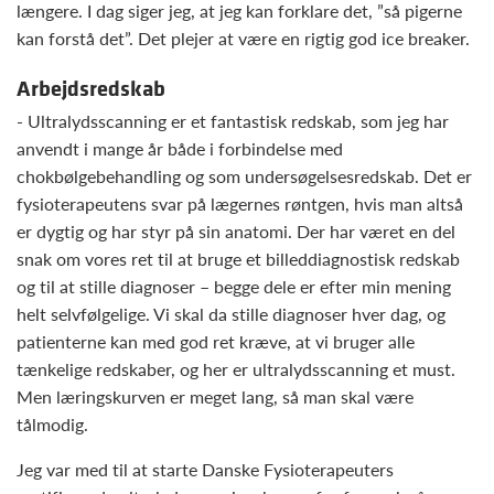
længere. I dag siger jeg, at jeg kan forklare det, ”så pigerne
kan forstå det”. Det plejer at være en rigtig god ice breaker.
Arbejdsredskab
- Ultralydsscanning er et fantastisk redskab, som jeg har
anvendt i mange år både i forbindelse med
chokbølgebehandling og som undersøgelsesredskab. Det er
fysioterapeutens svar på lægernes røntgen, hvis man altså
er dygtig og har styr på sin anatomi. Der har været en del
snak om vores ret til at bruge et billeddiagnostisk redskab
og til at stille diagnoser – begge dele er efter min mening
helt selvfølgelige. Vi skal da stille diagnoser hver dag, og
patienterne kan med god ret kræve, at vi bruger alle
tænkelige redskaber, og her er ultralydsscanning et must.
Men læringskurven er meget lang, så man skal være
tålmodig.
Jeg var med til at starte Danske Fysioterapeuters