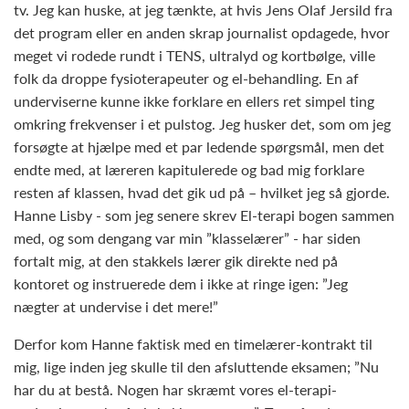
tv. Jeg kan huske, at jeg tænkte, at hvis Jens Olaf Jersild fra
det program eller en anden skrap journalist opdagede, hvor
meget vi rodede rundt i TENS, ultralyd og kortbølge, ville
folk da droppe fysioterapeuter og el-behandling. En af
underviserne kunne ikke forklare en ellers ret simpel ting
omkring frekvenser i et pulstog. Jeg husker det, som om jeg
forsøgte at hjælpe med et par ledende spørgsmål, men det
endte med, at læreren kapitulerede og bad mig forklare
resten af klassen, hvad det gik ud på – hvilket jeg så gjorde.
Hanne Lisby - som jeg senere skrev El-terapi bogen sammen
med, og som dengang var min ”klasselærer” - har siden
fortalt mig, at den stakkels lærer gik direkte ned på
kontoret og instruerede dem i ikke at ringe igen: ”Jeg
nægter at undervise i det mere!”
Derfor kom Hanne faktisk med en timelærer-kontrakt til
mig, lige inden jeg skulle til den afsluttende eksamen; ”Nu
har du at bestå. Nogen har skræmt vores el-terapi-