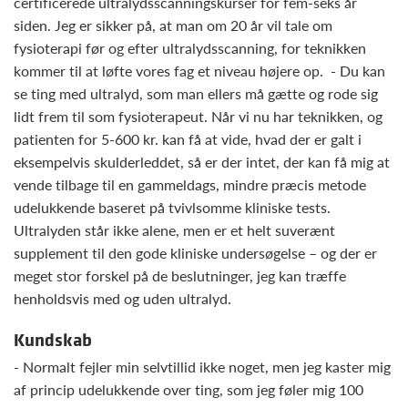
certificerede ultralydsscanningskurser for fem-seks år
siden. Jeg er sikker på, at man om 20 år vil tale om
fysioterapi før og efter ultralydsscanning, for teknikken
kommer til at løfte vores fag et niveau højere op.
- Du kan
se ting med ultralyd, som man ellers må gætte og rode sig
lidt frem til som fysioterapeut. Når vi nu har teknikken, og
patienten for 5-600 kr. kan få at vide, hvad der er galt i
eksempelvis skulderleddet, så er der intet, der kan få mig at
vende tilbage til en gammeldags, mindre præcis metode
udelukkende baseret på tvivlsomme kliniske tests.
Ultralyden står ikke alene, men er et helt suverænt
supplement til den gode kliniske undersøgelse – og der er
meget stor forskel på de beslutninger, jeg kan træffe
henholdsvis med og uden ultralyd.
Kundskab
- Normalt fejler min selvtillid ikke noget, men jeg kaster mig
af princip udelukkende over ting, som jeg føler mig 100