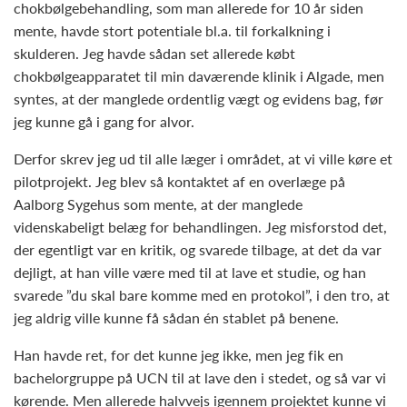
chokbølgebehandling, som man allerede for 10 år siden
mente, havde stort potentiale bl.a. til forkalkning i
skulderen. Jeg havde sådan set allerede købt
chokbølgeapparatet til min daværende klinik i Algade, men
syntes, at der manglede ordentlig vægt og evidens bag, før
jeg kunne gå i gang for alvor.
Derfor skrev jeg ud til alle læger i området, at vi ville køre et
pilotprojekt. Jeg blev så kontaktet af en overlæge på
Aalborg Sygehus som mente, at der manglede
videnskabeligt belæg for behandlingen. Jeg misforstod det,
der egentligt var en kritik, og svarede tilbage, at det da var
dejligt, at han ville være med til at lave et studie, og han
svarede ”du skal bare komme med en protokol”, i den tro, at
jeg aldrig ville kunne få sådan én stablet på benene.
Han havde ret, for det kunne jeg ikke, men jeg fik en
bachelorgruppe på UCN til at lave den i stedet, og så var vi
kørende. Men allerede halvvejs igennem projektet kunne vi