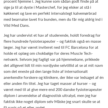
procent hjemme i. Jeg kunne som sådan godt finde på at
sige ja til at dyste i Masterchef, for jeg elsker at stå i
køkkenet og lave en perfekt intervalstegt kalvemørbrad
med bearnaise lavet fra bunden, men du får mig aldrig ind i
Vild Med Dans.
Jeg har undervist et hav af studerende, holdt foredrag for
flere hundrede fysioterapeuter – og faktisk også en masse
læger. Jeg har været inviteret ned til FC Barcelona for at
holde et oplæg om chokbølge for deres Muscle Tech-
netværk. Selvom jeg fagligt var på hjemmebane, prikkede
det alligevel lidt til min nordjyske selvtillid at se at mit navn
som det eneste på den lange liste af internationalt
anerkendte forskere og klinikere, der ikke var ledsaget af én
eller anden fin titel. Jeg har taget masser af kurser – og
været med til at give mere end 200 danske fysioterapeuter
diplom i anvendelse af diagnostisk ultralyd, men jeg har
faktisk ikke noget diplom selv Måske jeg snart skulle se at
få papir på et eller andet.