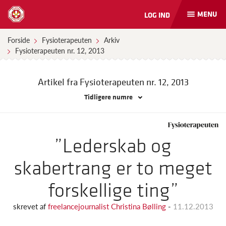
MENU
LOG IND
Åbn
og
luk
Forside
Fysioterapeuten
Arkiv
naviga
Fysioterapeuten nr. 12, 2013
Artikel fra Fysioterapeuten
nr. 12, 2013
Tidligere numre
”Lederskab og
skabertrang er to meget
forskellige ting”
skrevet af
freelancejournalist Christina Bølling
-
11.12.2013