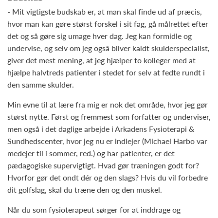
- Mit vigtigste budskab er, at man skal finde ud af præcis,
hvor man kan gøre størst forskel i sit fag, gå målrettet efter
det og så gøre sig umage hver dag. Jeg kan formidle og
undervise, og selv om jeg også bliver kaldt skulderspecialist,
giver det mest mening, at jeg hjælper to kolleger med at
hjælpe halvtreds patienter i stedet for selv at fedte rundt i
den samme skulder.
Min evne til at lære fra mig er nok det område, hvor jeg gør
størst nytte. Først og fremmest som forfatter og underviser,
men også i det daglige arbejde i Arkadens Fysioterapi &
Sundhedscenter, hvor jeg nu er indlejer (Michael Harbo var
medejer til i sommer, red.) og har patienter, er det
pædagogiske supervigtigt. Hvad gør træningen godt for?
Hvorfor gør det ondt dér og den slags? Hvis du vil forbedre
dit golfslag, skal du træne den og den muskel.
Når du som fysioterapeut sørger for at inddrage og