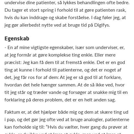
undervise dine patienter, så lykkes behandlingen ofte bedre.
Du tager et stort spring i forhold til at gøre patienten rask,
hvis du kan inddrage og skabe forståelse. I dag føler jeg, at
jeg gør allerbedst nytte ved at bruge tid på Digifys.
Egenskab
- En af mine vigtigste egenskaber, især som underviser, er,
at jeg formår at gøre komplekse ting enkle. Eller mere
præcist: Jeg kan få dem til at fremstå enkle. Det er en god
ting at kunne i forhold til patienterne, og det er noget af
det, jeg får ros for af dem: At jeg er så god til at forklare,
hvordan det hele hænger sammen. At de så ikke ved, hvor
tit jeg står og træder vande og forsøger at snakke mig til en
forklaring på deres problem, det er en helt anden sag.
Faktum er, at det hjælper både mig og dem at skære ting ud
i pap, og det gør jeg ofte ved at bruge analogier, patienterne
kan forholde sig til: ”Hvis du vælter, hver gang du prøver at