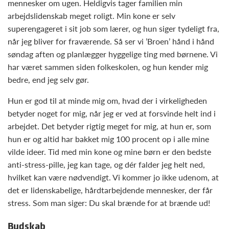
mennesker om ugen. Heldigvis tager familien min
arbejdslidenskab meget roligt. Min kone er selv
superengageret i sit job som lærer, og hun siger tydeligt fra,
når jeg bliver for fraværende. Så ser vi ’Broen’ hånd i hånd
søndag aften og planlægger hyggelige ting med børnene. Vi
har været sammen siden folkeskolen, og hun kender mig
bedre, end jeg selv gør.
Hun er god til at minde mig om, hvad der i virkeligheden
betyder noget for mig, når jeg er ved at forsvinde helt ind i
arbejdet. Det betyder rigtig meget for mig, at hun er, som
hun er og altid har bakket mig 100 procent op i alle mine
vilde ideer. Tid med min kone og mine børn er den bedste
anti-stress-pille, jeg kan tage, og dér falder jeg helt ned,
hvilket kan være nødvendigt. Vi kommer jo ikke udenom, at
det er lidenskabelige, hårdtarbejdende mennesker, der får
stress. Som man siger: Du skal brænde for at brænde ud!
Budskab