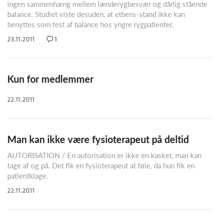
ingen sammenhæng mellem lænderygbesvær og dårlig stående
balance. Studiet viste desuden, at etbens-stand ikke kan
benyttes som test af balance hos yngre rygpatienter.
23.11.2011
1
Kun for medlemmer
22.11.2011
Man kan ikke være fysioterapeut på deltid
AUTORISATION / En autorisation er ikke en kasket, man kan
tage af og på. Det fik en fysioterapeut at føle, da hun fik en
patientklage.
22.11.2011