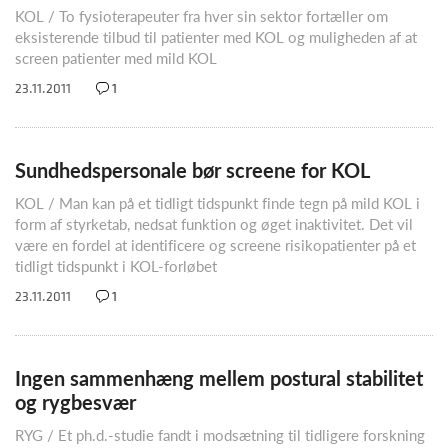
KOL / To fysioterapeuter fra hver sin sektor fortæller om
eksisterende tilbud til patienter med KOL og muligheden af at
screen patienter med mild KOL
23.11.2011
1
Sundhedspersonale bør screene for KOL
KOL / Man kan på et tidligt tidspunkt finde tegn på mild KOL i
form af styrketab, nedsat funktion og øget inaktivitet. Det vil
være en fordel at identificere og screene risikopatienter på et
tidligt tidspunkt i KOL-forløbet
23.11.2011
1
Ingen sammenhæng mellem postural stabilitet
og rygbesvær
RYG / Et ph.d.-studie fandt i modsætning til tidligere forskning