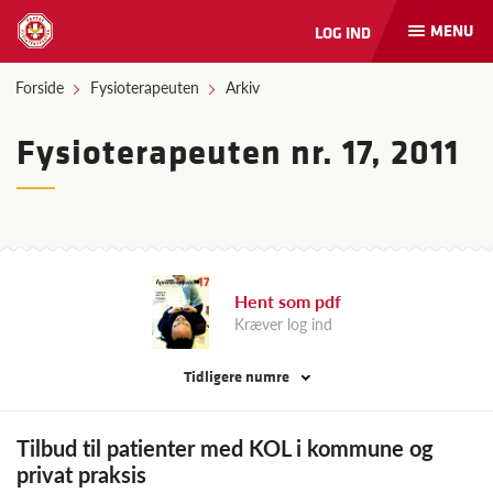
MENU
LOG IND
Åbn
og
luk
Forside
Fysioterapeuten
Arkiv
naviga
Fysioterapeuten nr. 17, 2011
Hent som pdf
Kræver log ind
Tidligere numre
Tilbud til patienter med KOL i kommune og
privat praksis