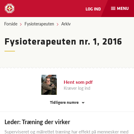
MENU
LOG IND
Åbn
og
luk
Forside
Fysioterapeuten
Arkiv
naviga
Fysioterapeuten nr. 1, 2016
Hent som pdf
Kræver log ind
Tidligere numre
Leder: Træning der virker
Superviseret og målrettet træning har effekt på mennesker med