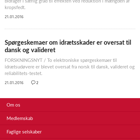
bidrager i særlig grad til effekten ved reduktion i mængden af
kropsfedt.
21.01.2016
Spørgeskemaer om idrætsskader er oversat til
dansk og valideret
FORSKNINGSNYT / To elektroniske spørgeskemaer til
idrætsudøvere er blevet oversat fra norsk til dansk, valideret og
reliabilitets-testet.
21.01.2016
2
Om os
Medlemskab
Faglige selskaber