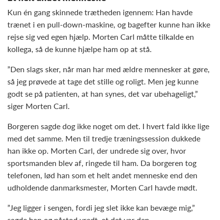
Kun én gang skinnede trætheden igennem: Han havde
trænet i en pull-down-maskine, og bagefter kunne han ikke
rejse sig ved egen hjælp. Morten Carl måtte tilkalde en
kollega, så de kunne hjælpe ham op at stå.
”Den slags sker, når man har med ældre mennesker at gøre,
så jeg prøvede at tage det stille og roligt. Men jeg kunne
godt se på patienten, at han synes, det var ubehageligt,”
siger Morten Carl.
Borgeren sagde dog ikke noget om det. I hvert fald ikke lige
med det samme. Men til tredje træningssession dukkede
han ikke op. Morten Carl, der undrede sig over, hvor
sportsmanden blev af, ringede til ham. Da borgeren tog
telefonen, lød han som et helt andet menneske end den
udholdende danmarksmester, Morten Carl havde mødt.
”Jeg ligger i sengen, fordi jeg slet ikke kan bevæge mig,”
sagde han og påstod vredt, at det var den