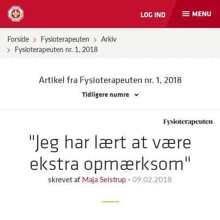
MENU
LOG IND
Åbn
og
luk
Forside
Fysioterapeuten
Arkiv
naviga
Fysioterapeuten nr. 1, 2018
Artikel fra Fysioterapeuten
nr. 1, 2018
Tidligere numre
"Jeg har lært at være
ekstra opmærksom"
skrevet af
Maja Seistrup
-
09.02.2018