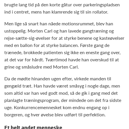
brugte lang tid på den korte gåtur over parkeringspladsen
ind i centret, mens han klamrende sig til sin rollator.
Men lige så snart han nåede motionsrummet, blev han
ustoppelig. Morten Carl og han lavede gangtræning og
rejse-sætte-sig-øvelser for at styrke benene og kasteøvelser
med en ballon for at styrke balancen. Første gang de
trænede, brokkede patienten sig ikke en eneste gang over,
at det var for hårdt. Tværtimod havde han overskud til at
grine og småsludre med Morten Carl.
Da de mødte hinanden ugen efter, virkede manden til
gengæld træt. Han havde været småsyg i nogle dage, men
som altid var han ved godt mod, så de gik i gang med det
planlagte træningsprogram, der mindede om det fra sidste
uge. Konkurrencemennesket kom endnu engang op i
borgeren, og hver øvelse blev udført til perfektion.
Et helt andet menneske