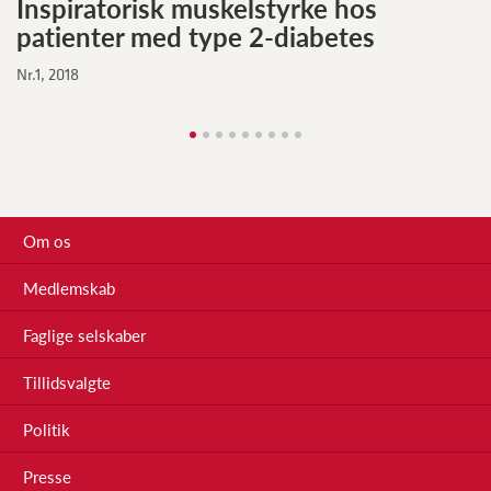
Inspiratorisk muskelstyrke hos
A
patienter med type 2-diabetes
f
p
Nr.1, 2018
Nr
Om os
Medlemskab
Faglige selskaber
Tillidsvalgte
Politik
Presse