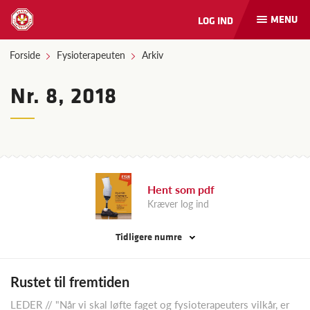
MENU
LOG IND
Åbn
og
luk
Forside
Fysioterapeuten
Arkiv
naviga
Nr. 8, 2018
Hent som pdf
Kræver log ind
Tidligere numre
Rustet til fremtiden
LEDER // "Når vi skal løfte faget og fysioterapeuters vilkår, er