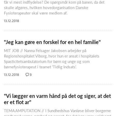
får vi mest indflydelse? De spørgsmål kom på banen, da det
skulle afgøres, hvilken hovedorganisation Danske
Fysioterapeuter skal være medlem af.
13.12.2018
"Jeg kan gøre en forskel for en hel familie"
MIT JOB // Nanna Felsager Jakobsen arbejder på
Regionshospitalet Viborg, hvor hun er ansat i hospitalets
Spasticitetsambulatorium for børn og unge og som
børnefysioterapeut i teamet 'Tidlig Indsats'.
13.12.2018
3
"Vi lægger en varm hånd på det og siger, at det
er et flot ar"
TEMA AMPUTATION // I Sundhedshus Vanløse bliver borgerne
mødt med varme, nærhed og accept, for det kan være voldsomt