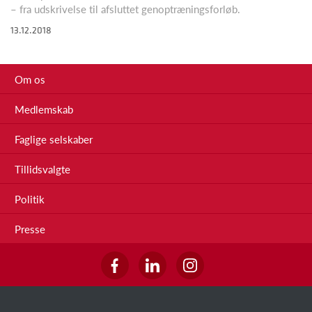
– fra udskrivelse til afsluttet genoptræningsforløb.
13.12.2018
Om os
Medlemskab
Faglige selskaber
Tillidsvalgte
Politik
Presse