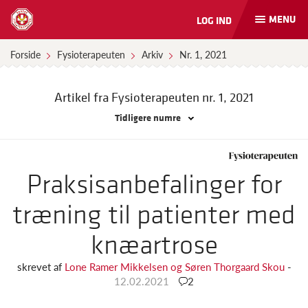
MENU
LOG IND
Åbn
og
luk
Forside
Fysioterapeuten
Arkiv
Nr. 1, 2021
naviga
Artikel fra Fysioterapeuten
nr. 1, 2021
Tidligere numre
Praksisanbefalinger for
træning til patienter med
knæartrose
skrevet af
Lone Ramer Mikkelsen og Søren Thorgaard Skou
-
12.02.2021
2