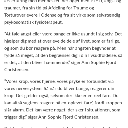
års erfaring med mennesker, der døjer med PTSD, angst og
traumer, fra sin tid på Afdeling for Traume og
Torturoverlevere i Odense og fra sit virke som selvstændig
psykosomatisk fysioterapeut.
”At føle angst eller være bange er ikke usundt i sig selv. Det
hjælper dig med at overleve de dele af livet, som er farlige,
og som du bør reagere på. Men når angsten begynder at
fylde så meget, at den begrænser dig i din livsudfoldelse, så
er det, at den bliver hæmmende,” siger Ann Sophie Fjord
Christensen.
”Vores krop, vores hjerne, vores psyke er forbundet via
vores nervesystem. Så når du bliver bange, reagerer din
krop. Det gælder også, selvom der ikke er en reel fare. Du
kan altså sagtens reagere på en ’oplevet fare’, fordi kroppen
slår alarm. Det kan være noget, der sker i situationen, som
trigger dig,” siger Ann Sophie Fjord Christensen.