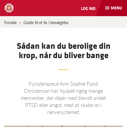
MENU
LOG IND
Åbn
og
luk
Forside
Guide til et liv i bevægelse
naviga
Sådan kan du berolige din
krop, når du bliver bange
Fysioterapeut Ann Sophie Fjord
Christensen har hjulpet rigtig mange
mennesker, der døjer med blandt andet
PTSD eller angst, med at skabe ro i
nervesystemet.