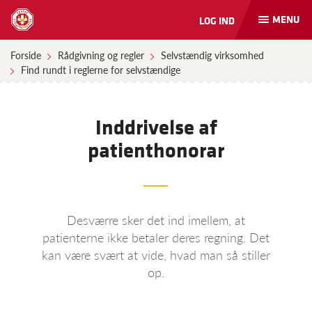
MENU
LOG IND
Åbn
og
luk
Forside
Rådgivning og regler
Selvstændig virksomhed
naviga
Find rundt i reglerne for selvstændige
Inddrivelse af
patienthonorar
Desværre sker det ind imellem, at
patienterne ikke betaler deres regning. Det
kan være svært at vide, hvad man så stiller
op.