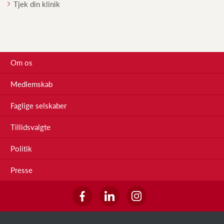
Tjek din klinik
Om os
Medlemskab
Faglige selskaber
Tillidsvalgte
Politik
Presse