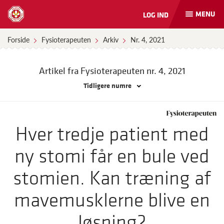
MENU
LOG IND
Åbn
og
luk
Forside
Fysioterapeuten
Arkiv
Nr. 4, 2021
naviga
Artikel fra Fysioterapeuten
nr. 4, 2021
Tidligere numre
Hver tredje patient med
ny stomi får en bule ved
stomien. Kan træning af
mavemusklerne blive en
løsning?