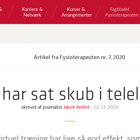
&
Karriere &
Kurser &
Fagbladet
Netværk
Arrangementer
Fysioterapeuten
Artikel fra Fysioterapeuten
nr. 7, 2020
 har sat skub i tele
skrevet af
journalist
Jakob Kehlet
-
02.11.2020
 virtuel træning har lige så god effekt, so