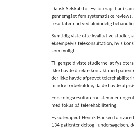
Dansk Selskab for Fysioterapi har i sa
gennemgået fem systematiske reviews, de
resultater end ved almindelig behandlin
Samtidig viste otte kvalitative studier,
eksempelvis telekonsultation, hvis kons
som muligt.
Til gengæld viste studierne, at fysiotera
ikke havde direkte kontakt med patien
der ikke havde afprøvet telerehabiliter
mindre forbeholdne, da de havde afprø
Forskningsresultaterne stemmer nogenl
med fokus på telerehabilitering.
Fysioterapeut Henrik Hansen forsvarede 
134 patienter deltog i undersøgelsen, de