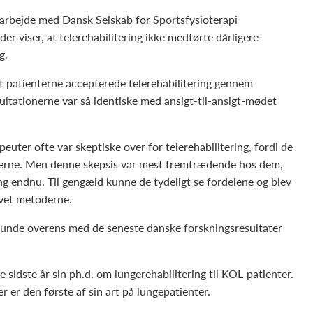
marbejde med Dansk Selskab for Sportsfysioterapi
r viser, at telerehabilitering ikke medførte dårligere
g.
 at patienterne accepterede telerehabilitering gennem
ultationerne var så identiske med ansigt-til-ansigt-mødet
peuter ofte var skeptiske over for telerehabilitering, fordi de
terne. Men denne skepsis var mest fremtrædende hos dem,
ing endnu. Til gengæld kunne de tydeligt se fordelene og blev
vet metoderne.
unde overens med de seneste danske forskningsresultater
sidste år sin ph.d. om lungerehabilitering til KOL-patienter.
r er den første af sin art på lungepatienter.