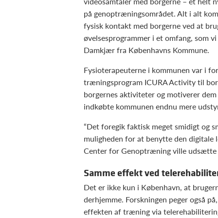
videosamtaler med borgerne – et helt n
på genoptræningsområdet. Alt i alt kom
fysisk kontakt med borgerne ved at brug
øvelsesprogrammer i et omfang, som vi al
Damkjær fra Københavns Kommune.
Fysioterapeuterne i kommunen var i forv
træningsprogram ICURA Activity til borge
borgernes aktiviteter og motiverer dem t
indkøbte kommunen endnu mere udstyr, 
“Det foregik faktisk meget smidigt og sme
muligheden for at benytte den digitale 
Center for Genoptræning ville udsætte b
Samme effekt ved telerehabilite
Det er ikke kun i København, at brugern
derhjemme. Forskningen peger også på, 
effekten af træning via telerehabiliter