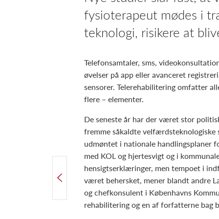
fysioterapeut mødes i t
teknologi, risikere at bliv
Telefonsamtaler, sms, videokonsultation
øvelser på app eller avanceret registrer
sensorer. Telerehabilitering omfatter al
flere – elementer.
De seneste år har der været stor poli
fremme såkaldte velfærdsteknologiske 
udmøntet i nationale handlingsplaner f
med KOL og hjertesvigt og i kommunale
hensigtserklæringer, men tempoet i indf
FORRIGE ARTIKEL
været behersket, mener blandt andre L
Tema om fysioterapi på afstand
og chefkonsulent i Københavns Kommun
rehabilitering og en af forfatterne bag 