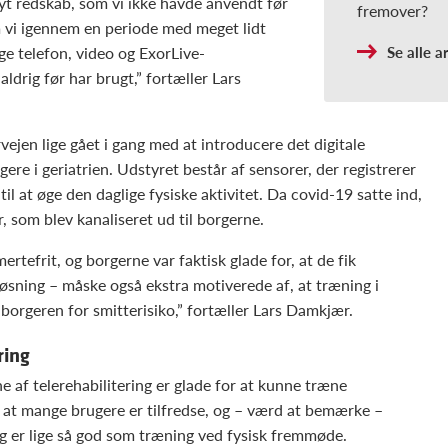
yt redskab, som vi ikke havde anvendt før
fremover?
 vi igennem en periode med meget lidt
Se alle a
e telefon, video og ExorLive-
drig før har brugt,” fortæller Lars
ejen lige gået i gang med at introducere det digitale
re i geriatrien. Udstyret består af sensorer, der registrerer
il at øge den daglige fysiske aktivitet. Da covid-19 satte ind,
som blev kanaliseret ud til borgerne.
rtefrit, og borgerne var faktisk glade for, at de fik
løsning – måske også ekstra motiverede af, at træning i
orgeren for smitterisiko,” fortæller Lars Damkjær.
ring
e af telerehabilitering er glade for at kunne træne
at mange brugere er tilfredse, og – værd at bemærke –
ing er lige så god som træning ved fysisk fremmøde.