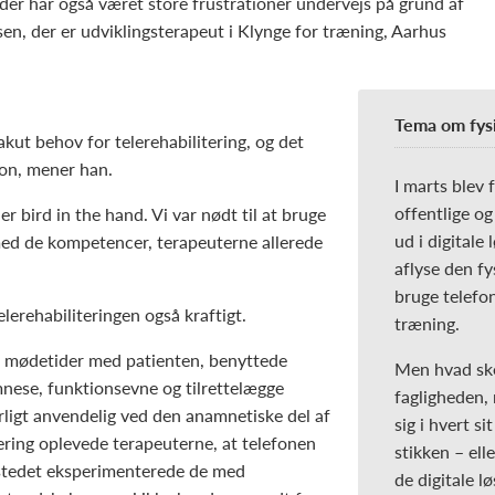
 der har også været store frustrationer undervejs på grund af
en, der er udviklingsterapeut i Klynge for træning, Aarhus
Tema om fysi
ut behov for telerehabilitering, og det
ion, mener han.
I marts blev 
offentlige og
r bird in the hand. Vi var nødt til at bruge
ud i digitale
med de kompetencer, terapeuterne allerede
aflyse den f
bruge telefon
rehabiliteringen også kraftigt.
træning.
ale mødetider med patienten, benyttede
Men hvad ske
mnese, funktionsevne og tilrettelægge
fagligheden, 
ligt anvendelig ved den anamnetiske del af
sig i hvert si
ering oplevede terapeuterne, at telefonen
stikken – ell
I stedet eksperimenterede de med
de digitale l