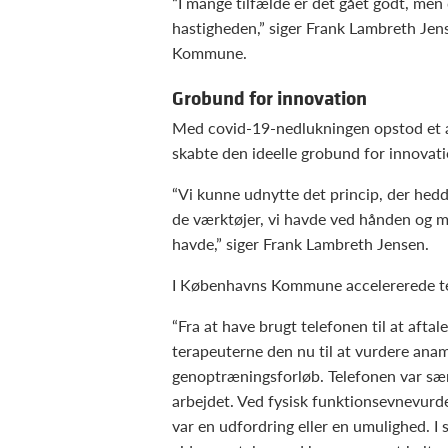
“I mange tilfælde er det gået godt, men
hastigheden,” siger Frank Lambreth Jens
Kommune.
Grobund for innovation
Med covid-19-nedlukningen opstod et ak
skabte den ideelle grobund for innovat
“Vi kunne udnytte det princip, der hedde
de værktøjer, vi havde ved hånden og 
havde,” siger Frank Lambreth Jensen.
I Københavns Kommune accelererede tele
“Fra at have brugt telefonen til at aft
terapeuterne den nu til at vurdere ana
genoptræningsforløb. Telefonen var sær
arbejdet. Ved fysisk funktionsevnevurd
var en udfordring eller en umulighed. 