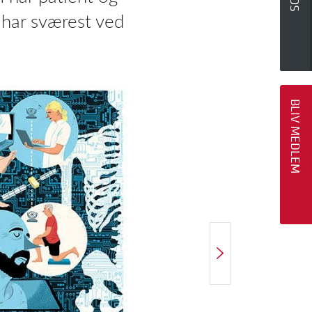
 har sværest ved
BLIV MEDLEM
NÆSTE ARTIKEL
Succes med onlinetræning i Silkeborg