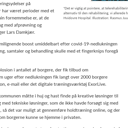
eringsydelser på
"Det er vigtig at pointere, at telerehabilite
 har været perioder med et
alternativ til den rehabilitering, vi allere
min fornemmelse er, at de
Hvidovre Hospital. Illustration: Rasmus Juu
ang med afprøvning og
iger Lars Damkjær.
unamilignende boost umiddelbart efter covid-19-nedlukningen
, samtaler og behandling skulle med et fingerknips foregå
ion i antallet af borgere, der fik tilbud om
 fem uger efter nedlukningen fik langt over 2000 borgere
n, e-mail eller det digitale træningsværktøj ExorLive.
kommunen måtte i huj og hast finde på kreative løsninger til
g med tekniske løsninger, som de ikke havde forsøgt sig med
il, så det var muligt at gennemføre holdtræning online, og der
som borgerne kunne se hjemme i privaten.