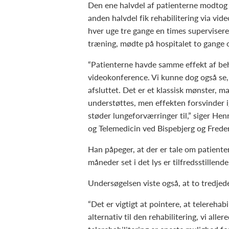
Den ene halvdel af patienterne modtog t
anden halvdel fik rehabilitering via vid
hver uge tre gange en times superviseret
træning, mødte på hospitalet to gange 
“Patienterne havde samme effekt af beh
videokonference. Vi kunne dog også se, a
afsluttet. Det er et klassisk mønster, m
understøttes, men effekten forsvinder i
støder lungeforværringer til,” siger He
og Telemedicin ved Bispebjerg og Freder
Han påpeger, at der er tale om patiente
måneder set i det lys er tilfredsstillende
Undersøgelsen viste også, at to tredjed
“Det er vigtigt at pointere, at telerehab
alternativ til den rehabilitering, vi alle