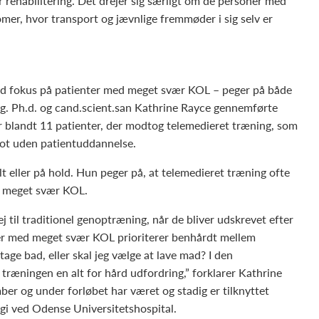
r rehabilitering. Det drejer sig særligt om de personer med
mer, hvor transport og jævnlige fremmøder i sig selv er
med fokus på patienter med meget svær KOL – peger på både
ing. Ph.d. og cand.scient.san Kathrine Rayce gennemførte
ier blandt 11 patienter, der modtog telemedieret træning, som
blot uden patientuddannelse.
t eller på hold. Hun peger på, at telemedieret træning ofte
d meget svær KOL.
j til traditionel genoptræning, når de bliver udskrevet efter
nter med meget svær KOL prioriterer benhårdt mellem
tage bad, eller skal jeg vælge at lave mad? I den
ræningen en alt for hård udfordring,” forklarer Kathrine
ber og under forløbet har været og stadig er tilknyttet
gi ved Odense Universitetshospital.