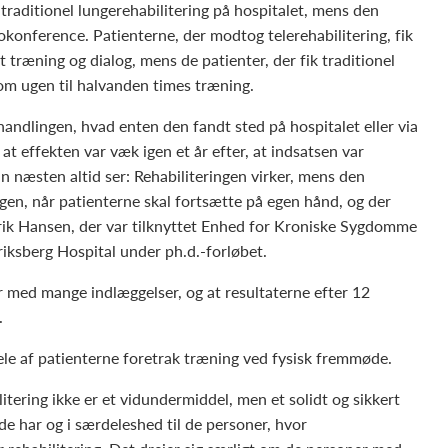
raditionel lungerehabilitering på hospitalet, mens den
eokonference. Patienterne, der modtog telerehabilitering, fik
 træning og dialog, mens de patienter, der fik traditionel
om ugen til halvanden times træning.
andlingen, hvad enten den fandt sted på hospitalet eller via
t effekten var væk igen et år efter, at indsatsen var
an næsten altid ser: Rehabiliteringen virker, mens den
gen, når patienterne skal fortsætte på egen hånd, og der
nrik Hansen, der var tilknyttet Enhed for Kroniske Sygdomme
iksberg Hospital under ph.d.-forløbet.
r med mange indlæggelser, og at resultaterne efter 12
.
ele af patienterne foretrak træning ved fysisk fremmøde.
ilitering ikke er et vidundermiddel, men et solidt og sikkert
rede har og i særdeleshed til de personer, hvor