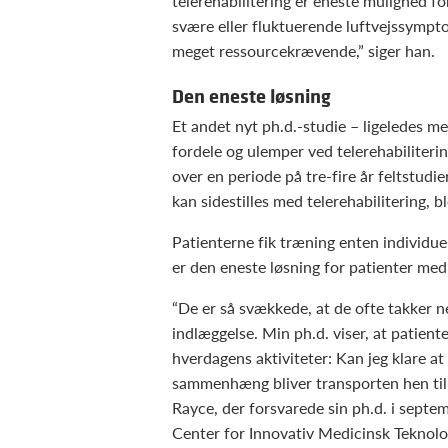
telerehabilitering er eneste mulighed fo
svære eller fluktuerende luftvejssympto
meget ressourcekrævende,” siger han.
Den eneste løsning
Et andet nyt ph.d.-studie – ligeledes 
fordele og ulemper ved telerehabiliter
over en periode på tre-fire år feltstud
kan sidestilles med telerehabilitering, 
Patienterne fik træning enten individuel
er den eneste løsning for patienter me
“De er så svækkede, at de ofte takker ne
indlæggelse. Min ph.d. viser, at patie
hverdagens aktiviteter: Kan jeg klare at 
sammenhæng bliver transporten hen til t
Rayce, der forsvarede sin ph.d. i septem
Center for Innovativ Medicinsk Teknolo