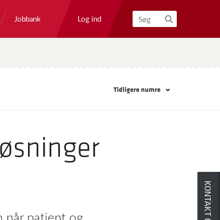
Log ind
Jobbank
Søg
Tidligere numre
løsninger
KONTAKT OS
m når patient og