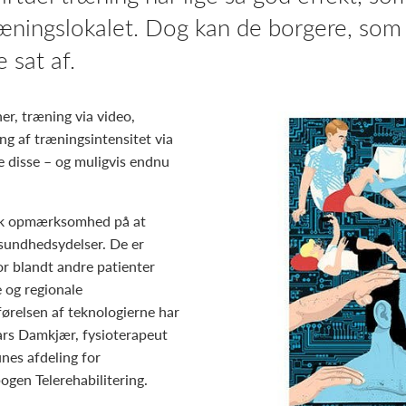
ræningslokalet. Dog kan de borgere, som
e sat af.
er, træning via video,
ing af træningsintensitet via
le disse – og muligvis endnu
tisk opmærksomhed på at
sundhedsydelser. De er
or blandt andre patienter
 og regionale
ørelsen af teknologierne har
ars Damkjær, fysioterapeut
es afdeling for
bogen Telerehabilitering.