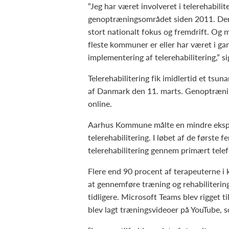
“Jeg har været involveret i telerehabilit
genoptræningsområdet siden 2011. Der
stort nationalt fokus og fremdrift. Og 
fleste kommuner er eller har været i g
implementering af telerehabilitering,” s
Telerehabilitering fik imidlertid et ts
af Danmark den 11. marts. Genoptræning
online.
Aarhus Kommune målte en mindre eksplos
telerehabilitering. I løbet af de første
telerehabilitering gennem primært telefo
Flere end 90 procent af terapeuterne i 
at gennemføre træning og rehabiliterin
tidligere. Microsoft Teams blev rigget t
blev lagt træningsvideoer på YouTube, 