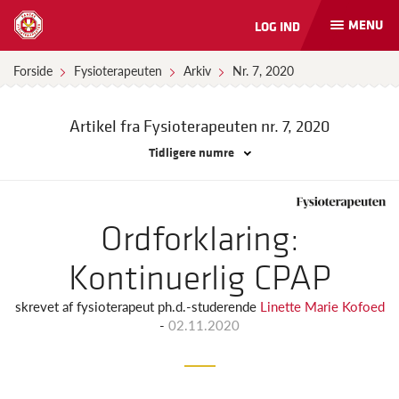
MENU
LOG IND
Åbn
og
luk
Forside
Fysioterapeuten
Arkiv
Nr. 7, 2020
naviga
Artikel fra Fysioterapeuten
nr. 7, 2020
Tidligere numre
Ordforklaring:
Kontinuerlig CPAP
skrevet af
fysioterapeut ph.d.-studerende
Linette Marie Kofoed
-
02.11.2020