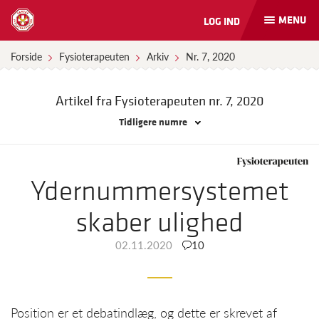
MENU
LOG IND
Åbn
og
luk
Forside
Fysioterapeuten
Arkiv
Nr. 7, 2020
naviga
Artikel fra Fysioterapeuten
nr. 7, 2020
Tidligere numre
Ydernummersystemet
skaber ulighed
02.11.2020
10
Position er et debatindlæg, og dette er skrevet af