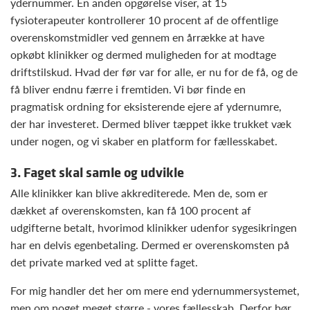
ydernummer. En anden opgørelse viser, at 15
fysioterapeuter kontrollerer 10 procent af de offentlige
overenskomstmidler ved gennem en årrække at have
opkøbt klinikker og dermed muligheden for at modtage
driftstilskud. Hvad der før var for alle, er nu for de få, og de
få bliver endnu færre i fremtiden. Vi bør finde en
pragmatisk ordning for eksisterende ejere af ydernumre,
der har investeret. Dermed bliver tæppet ikke trukket væk
under nogen, og vi skaber en platform for fællesskabet.
3. Faget skal samle og udvikle
Alle klinikker kan blive akkrediterede. Men de, som er
dækket af overenskomsten, kan få 100 procent af
udgifterne betalt, hvorimod klinikker udenfor sygesikringen
har en delvis egenbetaling. Dermed er overenskomsten på
det private marked ved at splitte faget.
For mig handler det her om mere end ydernummersystemet,
men om noget meget større - vores fællesskab. Derfor bør