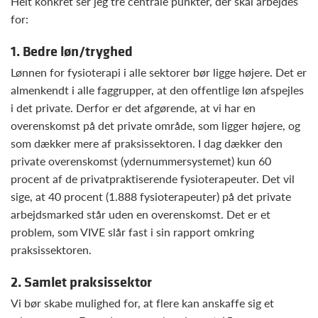
Helt konkret ser jeg tre centrale punkter, der skal arbejdes
for:
1. Bedre løn/tryghed
Lønnen for fysioterapi i alle sektorer bør ligge højere. Det er
almenkendt i alle faggrupper, at den offentlige løn afspejles
i det private. Derfor er det afgørende, at vi har en
overenskomst på det private område, som ligger højere, og
som dækker mere af praksissektoren. I dag dækker den
private overenskomst (ydernummersystemet) kun 60
procent af de privatpraktiserende fysioterapeuter. Det vil
sige, at 40 procent (1.888 fysioterapeuter) på det private
arbejdsmarked står uden en overenskomst. Det er et
problem, som VIVE slår fast i sin rapport omkring
praksissektoren.
2. Samlet praksissektor
Vi bør skabe mulighed for, at flere kan anskaffe sig et