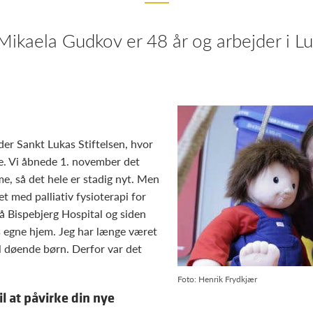
aela Gudkov er 48 år og arbejder i L
er Sankt Lukas Stiftelsen, hvor
e. Vi åbnede 1. november det
e, så det hele er stadig nyt. Men
et med palliativ fysioterapi for
å Bispebjerg Hospital og siden
 egne hjem. Jeg har længe været
til døende børn. Derfor var det
Foto: Henrik Frydkjær
l at påvirke din nye