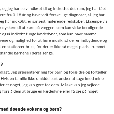
, og jeg har selv indkøbt til og indrettet det rum, jeg har fået
ære fra 0-18 år og have vidt forskellige diagnoser, så jeg har
jeg har indkøbt, er sansestimulerende redskaber. Eksempelvis
ler dykkere til at køre på væggen, som kan virke beroligende
har også indkøbt tunge kædedyner, som kan have samme
lvene og mulighed for at høre musik, så der er indbydende og
gt en stationær briks, for der er ikke så meget plads i rummet,
behandle børnene i deres senge.
t?
indlagt. Jeg præsenterer mig for barn og forældre og fortæller,
e. Hvis en familie ikke umiddelbart ønsker at tage imod mine
der er noget, jeg kan gøre for dem. Måske kan jeg vejlede
g forslå dem at bruge en kædedyne eller få øje på noget
e med døende voksne og børn?