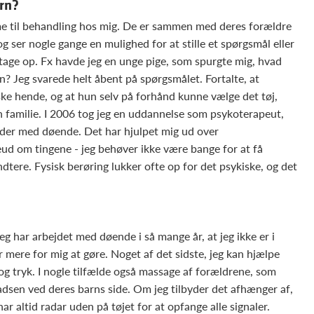
rn?
me til behandling hos mig. De er sammen med deres forældre
g ser nogle gange en mulighed for at stille et spørgsmål eller
 tage op. Fx havde jeg en unge pige, som spurgte mig, hvad
en? Jeg svarede helt åbent på spørgsmålet. Fortalte, at
ke hende, og at hun selv på forhånd kunne vælge det tøj,
in familie. I 2006 tog jeg en uddannelse som psykoterapeut,
jder med døende. Det har hjulpet mig ud over
geud om tingene - jeg behøver ikke være bange for at få
dtere. Fysisk berøring lukker ofte op for det psykiske, og det
Jeg har arbejdet med døende i så mange år, at jeg ikke er i
er mere for mig at gøre. Noget af det sidste, jeg kan hjælpe
 og tryk. I nogle tilfælde også massage af forældrene, som
ladsen ved deres barns side. Om jeg tilbyder det afhænger af,
ar altid radar uden på tøjet for at opfange alle signaler.