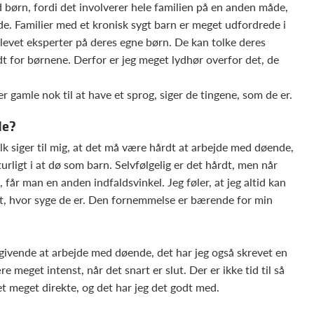
 børn, fordi det involverer hele familien på en anden måde,
e. Familier med et kronisk sygt barn er meget udfordrede i
levet eksperter på deres egne børn. De kan tolke deres
dt for børnene. Derfor er jeg meget lydhør overfor det, de
 gamle nok til at have et sprog, siger de tingene, som de er.
de?
k siger til mig, at det må være hårdt at arbejde med døende,
urligt i at dø som barn. Selvfølgelig er det hårdt, men når
får man en anden indfaldsvinkel. Jeg føler, at jeg altid kan
gt, hvor syge de er. Den fornemmelse er bærende for min
givende at arbejde med døende, det har jeg også skrevet en
re meget intenst, når det snart er slut. Der er ikke tid til så
t meget direkte, og det har jeg det godt med.