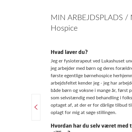
MIN ARBEJDSPLADS / Mik
Hospice
Hvad laver du?
Jeg er fysioterapeut ved Lukashuset und
jeg arbejder med børn og deres forældr
første egentlige børnehospice herhjemm
arbejdsfeltet kender jeg - jeg har arbejd
både børn og voksne i mange år, først p
som selvstændig med behandling i folks
optaget af, at der er for dårlige tilbud 
FORRIGE ARTIKEL
Forskningsnyt: Behandling af skulderimpingement
oplagt for mig at søge stillingen.
Hvordan har du selv været med ti