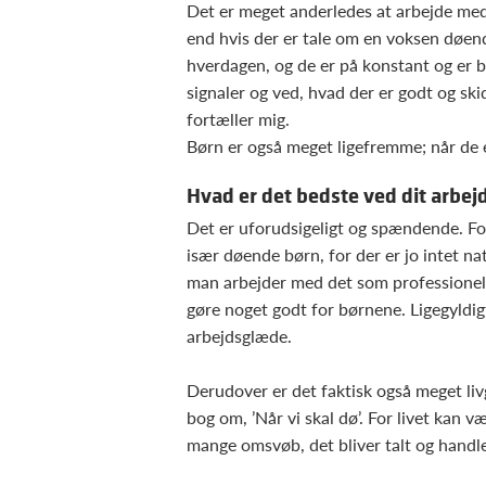
Det er meget anderledes at arbejde med
end hvis der er tale om en voksen døend
hverdagen, og de er på konstant og er b
signaler og ved, hvad der er godt og ski
fortæller mig.
Børn er også meget ligefremme; når de er
Hvad er det bedste ved dit arbej
Det er uforudsigeligt og spændende. Fol
især døende børn, for der er jo intet nat
man arbejder med det som professionel, 
gøre noget godt for børnene. Ligegyldi
arbejdsglæde.
Derudover er det faktisk også meget liv
bog om, ’Når vi skal dø’. For livet kan væ
mange omsvøb, det bliver talt og handle