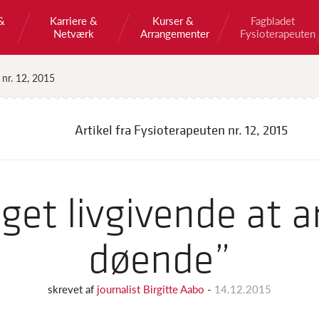
&
Karriere &
Kurser &
Fagbladet
Netværk
Arrangementer
Fysioterapeuten
 nr. 12, 2015
Artikel fra Fysioterapeuten
nr. 12, 2015
get livgivende at 
døende”
skrevet af
journalist Birgitte Aabo
-
14.12.2015