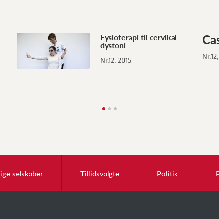
Ca
Fysioterapi til cervikal
dystoni
Nr.12
Nr.12, 2015
lige selskaber
Tillidsvalgte
Politik