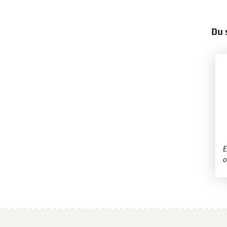
Du 
​
o