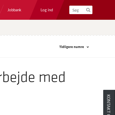
Log ind
Jobbank
Søg
Tidligere numre
arbejde med
KONTAKT OS