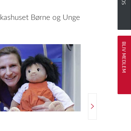
ukashuset Børne og Unge
BLIV MEDLEM
NÆSTE ARTIKEL
Leder: Selvfølgelig må vi det!