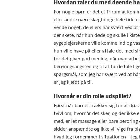
Hvordan taler du med døende bø
For nogle børn er det et frirum at kom
eller andre nære slægtninge hele tiden o
vende noget, de ellers har svært ved at
der skete, når hun døde og skulle i kist
sygeplejerskerne ville komme ind og vas
hun ville have på eller aftale det med s
for det giver god mening, når man arbe
berøringsangsten og til at turde tale li
spørgsmål, som jeg har svært ved at hån
er jeg klædt på til.
Hvornår er din rolle udspillet?
Først når barnet trækker sig for at dø. 
tvivl om, hvornår det sker, og der ikke 
med, er let massage eller bare berøring
sidder anspændte og ikke vil vige fra p
hvad jeg fornemmer i situationen – jeg h