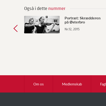
Også i dette
nummer
Portræt: Skrædderen
på Østerbro
Nr.12, 2015
Om os
Medlemskab
Fag