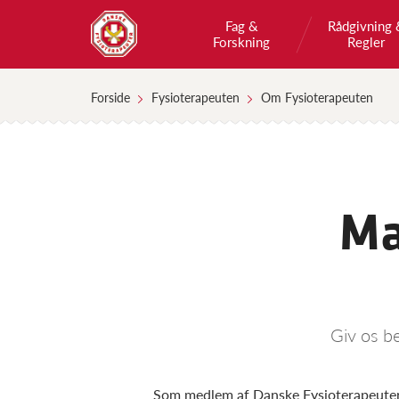
Fag &
Rådgivning 
Forskning
Regler
Forside
Fysioterapeuten
Om Fysioterapeuten
Ma
Giv os b
Som medlem af Danske Fysioterapeuter