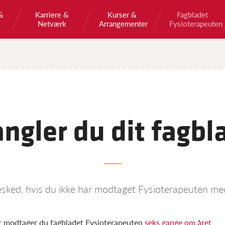
&
Karriere &
Kurser &
Fagbladet
Netværk
Arrangementer
Fysioterapeuten
ngler du dit fagbl
esked, hvis du ikke har modtaget Fysioterapeuten me
 modtager du fagbladet Fysioterapeuten
seks gange om året