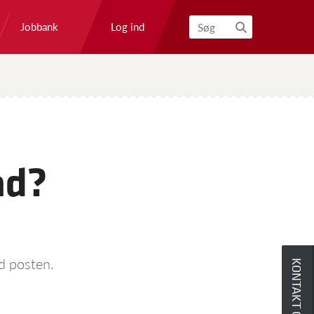
Log ind
Jobbank
Søg
ad?
d posten.
KONTAKT OS