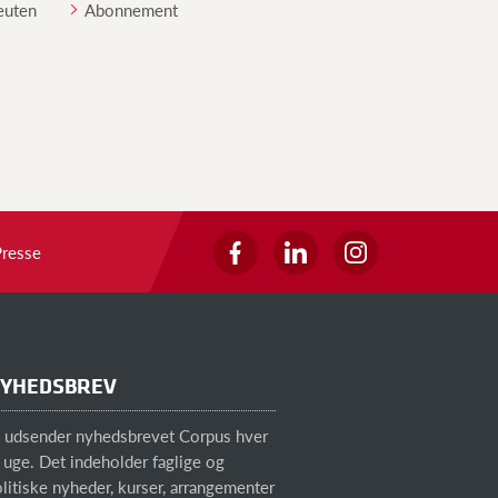
peuten
Abonnement
Presse
YHEDSBREV
i udsender nyhedsbrevet Corpus hver
 uge. Det indeholder faglige og
litiske nyheder, kurser, arrangementer