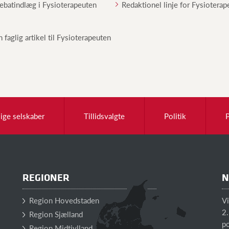
debatindlæg i Fysioterapeuten
Redaktionel linje for Fysiotera
n faglig artikel til Fysioterapeuten
lige selskaber
Tillidsvalgte
Politik
REGIONER
N
Region Hovedstaden
V
2.
Region Sjælland
po
Region Midtjylland