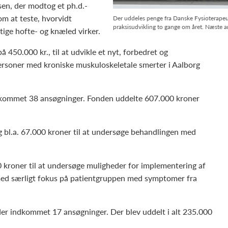
sen, der modtog et ph.d.-
 om at teste, hvorvidt
Der uddeles penge fra Danske Fysioterapeu
praksisudvikling to gange om året. Næste an
ige hofte- og knæled virker.
 450.000 kr., til at udvikle et nyt, forbedret og
personer med kroniske muskuloskeletale smerter i Aalborg
kommet 38 ansøgninger. Fonden uddelte 607.000 kroner
bl.a. 67.000 kroner til at undersøge behandlingen med
kroner til at undersøge muligheder for implementering af
 med særligt fokus på patientgruppen med symptomer fra
er indkommet 17 ansøgninger. Der blev uddelt i alt 235.000