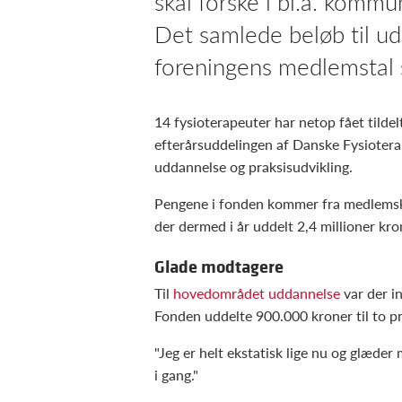
skal forske i bl.a. kommu
Det samlede beløb til udd
foreningens medlemstal s
14 fysioterapeuter har netop fået tildel
efterårsuddelingen af Danske Fysiotera
uddannelse og praksisudvikling.
Pengene i fonden kommer fra medlemsk
der dermed i år uddelt 2,4 millioner kro
Glade modtagere
Til
hovedområdet uddannelse
var der i
Fonden uddelte 900.000 kroner til to pr
"Jeg er helt ekstatisk lige nu og glæder
i gang."