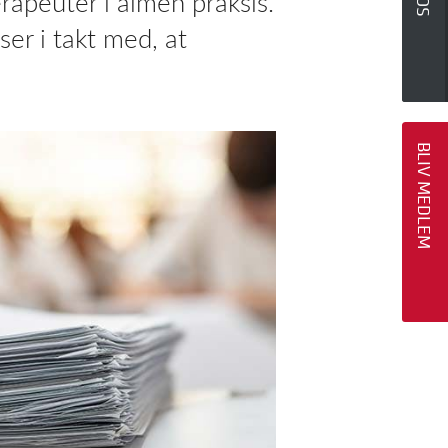
rapeuter i almen praksis.
ser i takt med, at
BLIV MEDLEM