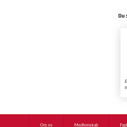
Du 
​
o
Om os
Medlemskab
Fag