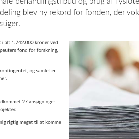
nale behandlingstilbud og brug af fysiote
eling blev ny rekord for fonden, der vok
tiger.
t i alt 1.742.000 kroner ved
peuters fond for forskning,
ontingentet, og samlet er
ner.
ndkommet 27 ansøgninger.
ojekter.
 mig rigtig meget til at komme