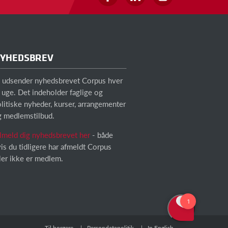
YHEDSBREV
i udsender nyhedsbrevet Corpus hver
 uge. Det indeholder faglige og
litiske nyheder, kurser, arrangementer
g medlemstilbud.
lmeld dig nyhedsbrevet her
- både
is du tidligere har afmeldt Corpus
ler ikke er medlem.
Til borgere
Persondatapolitik
In English