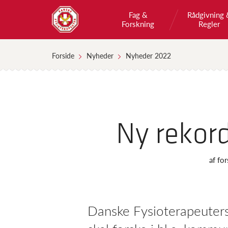
Fag &
Rådgivning 
Forskning
Regler
Forside
Nyheder
Nyheder 2022
Ny rekord
af
for
Danske Fysioterapeuters 