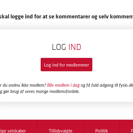
skal logge ind for at se kommentarer og selv kommen
LOG
IND
Log ind for medlemmer
Er du endnu ikke medlem?
Bliv medlem i dag
og få fuld adgang til fysio.dk
g gør brug af vores mange medlemsfordele.
lige selskaber
Tillidsvalgte
Politik