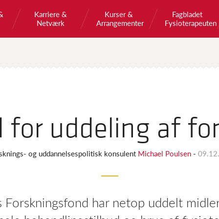
&
Karriere &
Kurser &
Fagbladet
Netværk
Arrangementer
Fysioterapeuten
 for uddeling af f
sknings- og uddannelsespolitisk konsulent
Michael Poulsen
-
09.12
Forskningsfond har netop uddelt midler t