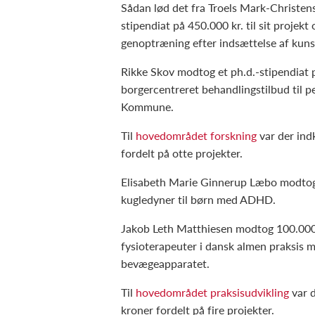
Sådan lød det fra Troels Mark-Christen
stipendiat på 450.000 kr. til sit projekt
genoptræning efter indsættelse af kunst
Rikke Skov modtog et ph.d.-stipendiat på
borgercentreret behandlingstilbud til 
Kommune.
Til
hovedområdet forskning
var der ind
fordelt på otte projekter.
Elisabeth Marie Ginnerup Læbo modtog 
kugledyner til børn med ADHD.
Jakob Leth Matthiesen modtog 100.000 
fysioterapeuter i dansk almen praksis
bevægeapparatet.
Til
hovedområdet praksisudvikling
var d
kroner fordelt på fire projekter.