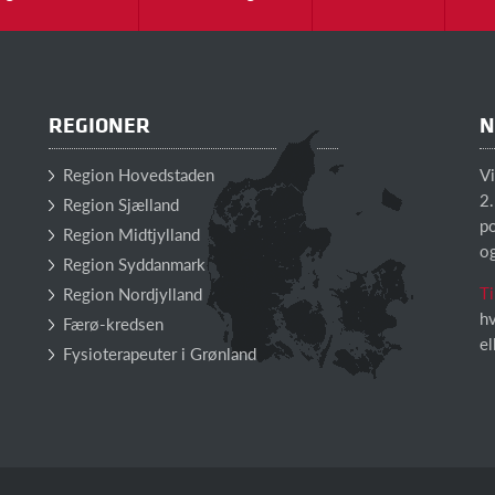
REGIONER
N
Region Hovedstaden
V
2.
Region Sjælland
po
Region Midtjylland
o
Region Syddanmark
Ti
Region Nordjylland
hv
Færø-kredsen
el
Fysioterapeuter i Grønland