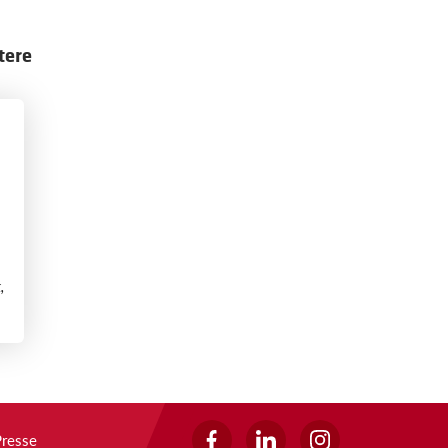
tere
,
Presse