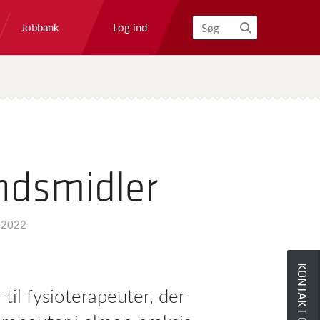
Log ind
Jobbank
Søg
ondsmidler
.2022
KONTAKT OS
il fysioterapeuter, der