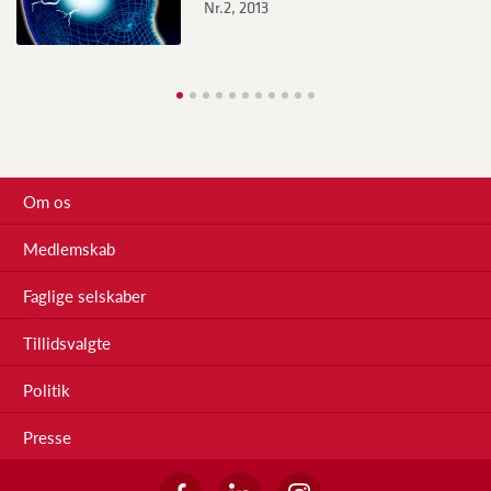
Nr.2, 2013
Om os
Medlemskab
Faglige selskaber
Tillidsvalgte
Politik
Presse