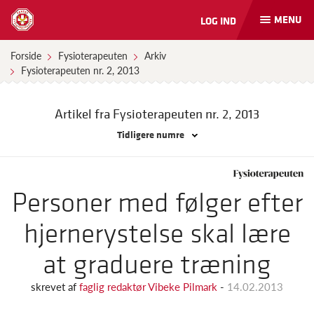
MENU
LOG IND
Åbn
og
luk
Forside
Fysioterapeuten
Arkiv
naviga
Fysioterapeuten nr. 2, 2013
Artikel fra Fysioterapeuten
nr. 2, 2013
Tidligere numre
Personer med følger efter
hjernerystelse skal lære
at graduere træning
skrevet af
faglig redaktør Vibeke Pilmark
-
14.02.2013