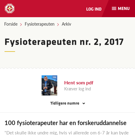
MENU
LOG IND
Åbn
og
luk
Forside
Fysioterapeuten
Arkiv
naviga
Fysioterapeuten nr. 2, 2017
Hent som pdf
Kræver log ind
Tidligere numre
100 fysioterapeuter har en forskeruddannelse
"Det skulle ikke undre mig, hvis vi allerede om 6-7 år kan byde