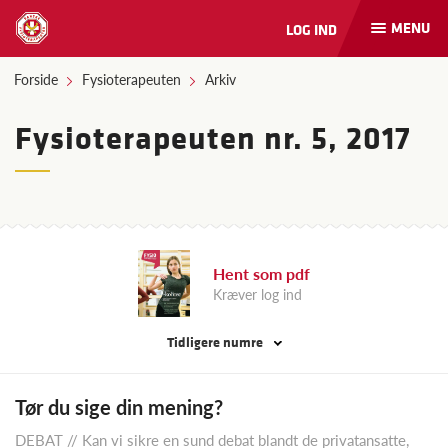
MENU
LOG IND
Åbn
og
luk
Forside
Fysioterapeuten
Arkiv
naviga
Fysioterapeuten nr. 5, 2017
Hent som pdf
Kræver log ind
Tidligere numre
Tør du sige din mening?
DEBAT // Kan vi sikre en sund debat blandt de privatansatte,