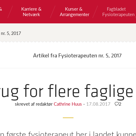
&
Karriere &
Kurser &
Fagbladet
Netværk
Arrangementer
Fysioterapeuten
 nr. 5, 2017
Artikel fra Fysioterapeuten
nr. 5, 2017
rug for flere faglige
skrevet af
redaktør
Cathrine Huus
-
17.08.2017
2
en første fysioterapeut her i landet kun