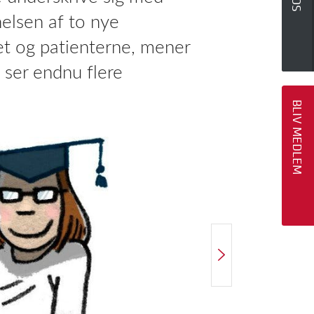
nelsen af to nye
get og patienterne, mener
ser endnu flere
BLIV MEDLEM
NÆSTE ARTIKEL
Jeg skal kunne rumme mine medarbejderes frustrationer