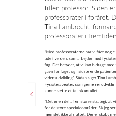
titlen professor. Siden e
professorater i foråret.
Tina Lambrecht, formand
professorater i fremtiden
"Med professoraterne har vi fået nogle 
ude i verden, som arbejder med fysioter
fag. Det betyder, at vi kan bidrage med 
gavn for faget og i sidste ende patiente
vidensudvikling.” Sådan siger Tina Lam
Fysioterapeuter, som gerne ser udvikli
kunne sætte et tal på antallet.
FORRIGE ARTIKEL
Vi skal være troværdige samarbejdspartnere
”Det er en del af en større strategi, at 
for de store specialeområder. Så jeg ser 
men slet ikke afsluttet. Der er skabt m