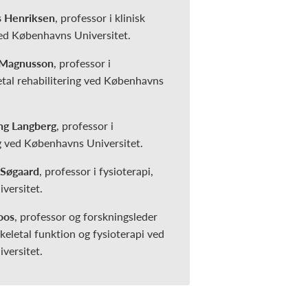
s Henriksen
, professor i klinisk
ved Københavns Universitet.
 Magnusson
, professor i
tal rehabilitering ved Københavns
ng Langberg
, professor i
ng ved Københavns Universitet.
 Søgaard
, professor i fysioterapi,
versitet.
oos
, professor og forskningsleder
eletal funktion og fysioterapi ved
versitet.