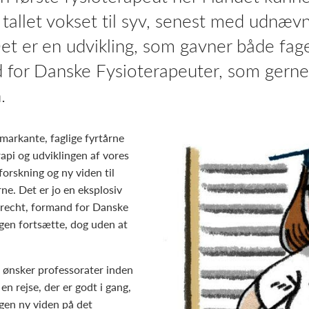
r tallet vokset til syv, senest med udnæv
 Det er en udvikling, som gavner både fa
 for Danske Fysioterapeuter, som gerne 
.
markante, faglige fyrtårne
api og udviklingen af vores
forskning og ny viden til
rne. Det er jo en eksplosiv
brecht, formand for Danske
ngen fortsætte, dog uden at
vi ønsker professorater inden
en rejse, der er godt i gang,
egen ny viden på det