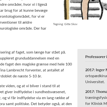
re områder, hvor vi i ligeså
 har brug for at kunne bevæge
erontologiområdet, for vi er
rventioner til ældre
Tegning: Gitte Skov
eurologiske område. Der har
e
sering af faget, som længe har stået på.
Professorer i
 suppleret grunduddannelsen med en
sede faget den magiske grænse med hele 100
2017: Inger
Tina Lambrecht forventer, at antallet af
ortopædkirur
ordoblet de næste 5-10 år.
Universitet.
te viden, og at vi bliver i stand til at
2017: Thom
 Det giver indflydelse i sundhedsvæsenet,
træningsfysio
, og vi får indflydelse via en lang række af
for Klinisk 
fora samt politiske. Det betyder også, at den