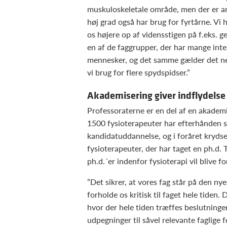
muskuloskeletale område, men der er and
høj grad også har brug for fyrtårne. Vi
os højere op af vidensstigen på f.eks. g
en af de faggrupper, der har mange inte
mennesker, og det samme gælder det n
vi brug for flere spydspidser.”
Akademisering giver indflydels
Professoraterne er en del af en akademi
1500 fysioterapeuter har efterhånden
kandidatuddannelse, og i foråret kryd
fysioterapeuter, der har taget en ph.d. 
ph.d.´er indenfor fysioterapi vil blive f
”Det sikrer, at vores fag står på den nyes
forholde os kritisk til faget hele tiden.
hvor der hele tiden træffes beslutninger
udpegninger til såvel relevante faglige 