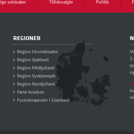
lige selskaber
Tillidsvalgte
Politik
REGIONER
N
Region Hovedstaden
V
2.
Region Sjælland
po
Region Midtjylland
o
Region Syddanmark
Ti
Region Nordjylland
hv
Færø-kredsen
el
Fysioterapeuter i Grønland