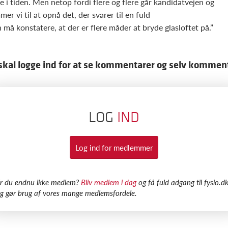
de i tiden. Men netop fordi flere og flere går kandidatvejen og
r vi til at opnå det, der svarer til en fuld
 må konstatere, at der er flere måder at bryde glasloftet på.”
skal logge ind for at se kommentarer og selv kommen
LOG
IND
Log ind for medlemmer
Er du endnu ikke medlem?
Bliv medlem i dag
og få fuld adgang til fysio.dk
g gør brug af vores mange medlemsfordele.