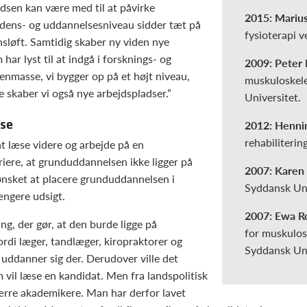
dsen kan være med til at påvirke
2015: Mariu
dens- og uddannelsesniveau sidder tæt på
fysioterapi 
nsløft. Samtidig skaber ny viden nye
ar lyst til at indgå i forsknings- og
2009: Peter
enmasse, vi bygger op på et højt niveau,
muskuloskele
de skaber vi også nye arbejdspladser.”
Universitet.
lse
2012: Henni
rehabiliteri
t læse videre og arbejde på en
riere, at grunduddannelsen ikke ligger på
2007: Karen
ønsket at placere grunduddannelsen i
Syddansk Uni
ængere udsigt.
2007: Ewa R
g, der gør, at den burde ligge på
for muskulosk
fordi læger, tandlæger, kiropraktorer og
Syddansk Uni
uddanner sig der. Derudover ville det
il læse en kandidat. Men fra landspolitisk
færre akademikere. Man har derfor lavet