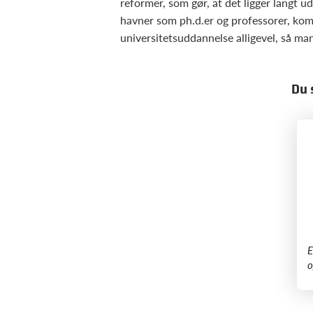
reformer, som gør, at det ligger langt u
havner som ph.d.er og professorer, komme
universitetsuddannelse alligevel, så man
Du 
​
o