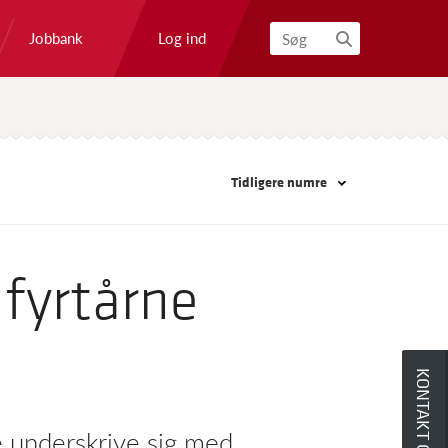
Log ind
Jobbank
Søg
Tidligere numre
 fyrtårne
KONTAKT OS
ne underskrive sig med