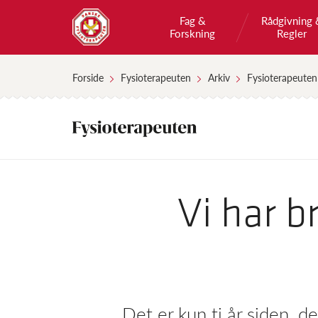
Fag &
Rådgivning 
Forskning
Regler
Forside
Fysioterapeuten
Arkiv
Fysioterapeuten
Vi har b
Det er kun ti år siden, d