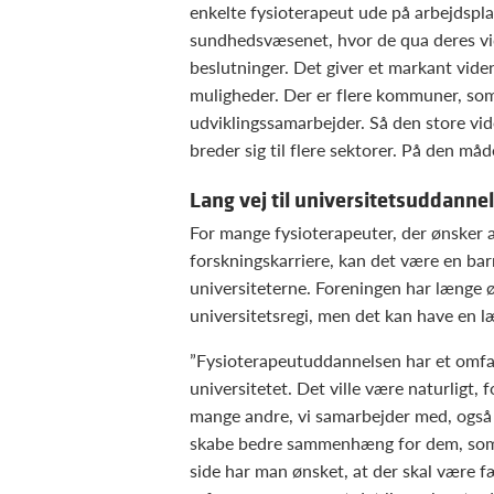
enkelte fysioterapeut ude på arbejdspla
sundhedsvæsenet, hvor de qua deres vi
beslutninger. Det giver et markant vide
muligheder. Der er flere kommuner, som h
udviklingssamarbejder. Så den store vid
breder sig til flere sektorer. På den må
Lang vej til universitetsuddanne
For mange fysioterapeuter, der ønsker a
forskningskarriere, kan det være en bar
universiteterne. Foreningen har længe 
universitetsregi, men det kan have en l
”Fysioterapeutuddannelsen har et omfan
universitetet. Det ville være naturligt, 
mange andre, vi samarbejder med, også 
skabe bedre sammenhæng for dem, som v
side har man ønsket, at der skal være 