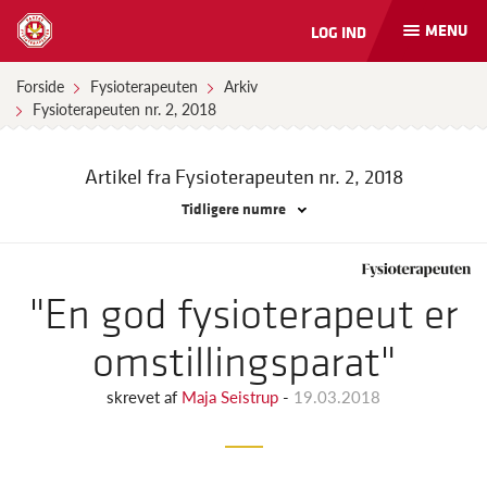
MENU
LOG IND
Åbn
og
luk
Forside
Fysioterapeuten
Arkiv
naviga
Fysioterapeuten nr. 2, 2018
Artikel fra Fysioterapeuten
nr. 2, 2018
Tidligere numre
"En god fysioterapeut er
omstillingsparat"
skrevet af
Maja Seistrup
-
19.03.2018