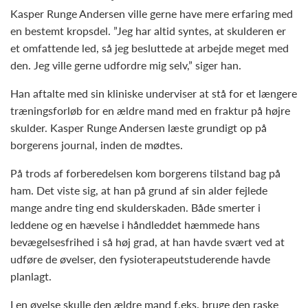
Kasper Runge Andersen ville gerne have mere erfaring med
en bestemt kropsdel. ”Jeg har altid syntes, at skulderen er
et omfattende led, så jeg besluttede at arbejde meget med
den. Jeg ville gerne udfordre mig selv,” siger han.
Han aftalte med sin kliniske underviser at stå for et længere
træningsforløb for en ældre mand med en fraktur på højre
skulder. Kasper Runge Andersen læste grundigt op på
borgerens journal, inden de mødtes.
På trods af forberedelsen kom borgerens tilstand bag på
ham. Det viste sig, at han på grund af sin alder fejlede
mange andre ting end skulderskaden. Både smerter i
leddene og en hævelse i håndleddet hæmmede hans
bevægelsesfrihed i så høj grad, at han havde svært ved at
udføre de øvelser, den fysioterapeutstuderende havde
planlagt.
I en øvelse skulle den ældre mand f.eks. bruge den raske