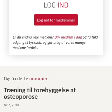
LOG
IND
Log ind for medlemmer
​Er du endnu ikke medlem?
Bliv medlem i dag
og få fuld
adgang til fysio.dk, og gør brug af vores mange
medlemsfordele.
Også i dette
nummer
Træning til forebyggelse af
S
osteoporose
l
Nr.2, 2018
Nr